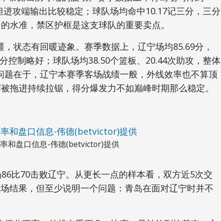
张，但进攻端输出比较稳定；球队场均命中10.17记三分，三分
较突出的水准，禁区护框是这支球队的重要卖点。
，状态有回暖迹象。赛季数据上，辽宁场均85.69分，
分控制略好；球队场均38.50个篮板、20.44次助攻，整体
问题在于，辽宁本赛季客场战绩一般，外线效率也不算顶
旦比赛被拖进持续拉锯，得分爆发力不如巅峰时期那么稳定。
和盘口信息-伟德(betvictor)提供
86比70击败辽宁。从更长一点的样本看，双方近5次交
本场结果，但至少说明一个问题：青岛在面对辽宁时并不