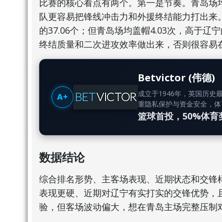
比赛的核心看点有两个。第一是节奏。青岛场
队更容易把锋线冲击力和外援终结能力打出来。
的37.06个；但青岛场均盖帽4.03次，高于
终结质量和二次进攻效率做出来，否则很容易
Betvictor (伟德)
成立于1946年，英国历
A+
重隐私保护与资金安全，体
篮球首投，50%体育
数据结论
综合排名形势、主客场表现、近期状态和交锋
表现更硬、近期对辽宁有实打实的交锋优势，
验，但客场波动偏大，想在青岛主场完整压制