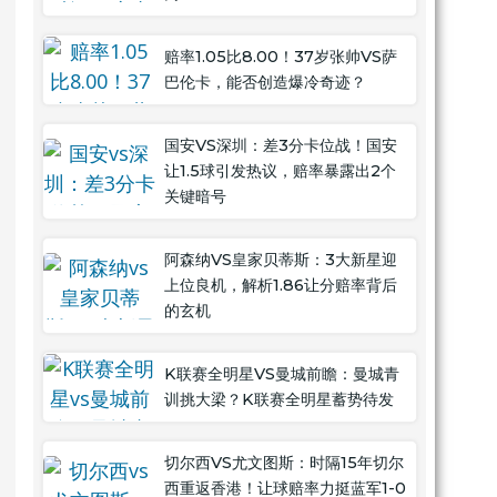
赔率1.05比8.00！37岁张帅VS萨
巴伦卡，能否创造爆冷奇迹？
国安VS深圳：差3分卡位战！国安
让1.5球引发热议，赔率暴露出2个
关键暗号
阿森纳VS皇家贝蒂斯：3大新星迎
上位良机，解析1.86让分赔率背后
的玄机
K联赛全明星VS曼城前瞻：曼城青
训挑大梁？K联赛全明星蓄势待发
切尔西VS尤文图斯：时隔15年切尔
西重返香港！让球赔率力挺蓝军1-0