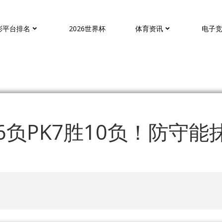
彩平台排名
2026世界杯
体育资讯
电子
6负PK7胜10负！防守能