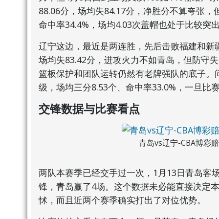
88.06分，场均失84.17分，净胜分不算夸
命中率34.4%，场均4.03次盖帽也处于比
辽宁这边，最近是两连胜，先后击败福建和新疆
场均失83.42分，进攻火力不如青岛，但防守失
篮板保护和团队运转仍然有老牌强队的底子。
级，场均三分8.53个、命中率33.0%，一
交锋数据与比赛看点
青岛vs辽宁-CBA博彩赔率
两队本赛季已经交手过一次，1月13日青岛客场
锋，青岛赢了4场。这个数据未必能直接决定
怵，而且近两个赛季确实打出了对位优势。