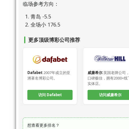
临场参考方向：
青岛 -5.5
全场小 176.5
更多顶级博彩公司推荐
Dafabet
2007年成立的亚
威廉希尔
英国老牌公司
洲著名博彩公司。
口碑极佳，拥有2000+线
实体店。
访问 Dafabet
访问威廉希尔
想查看更多排名？