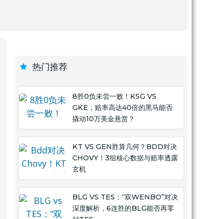
热门推荐
8胜0负未尝一败！KSG VS
GKE，赔率高达40倍的黑马能否
撬动10万美金悬赏？
KT VS GEN胜算几何？BDD对决
CHOVY！3组核心数据与赔率透露
玄机
BLG VS TES：“双WENBO”对决
深度解析，6连胜的BLG能否再零