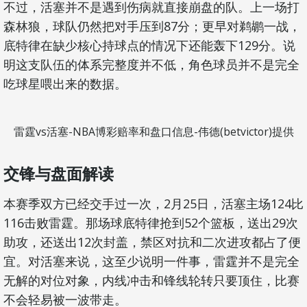
不过，活塞并不是遇到伤病就直接崩盘的队。上一场打
森林狼，球队仍然把对手压到87分；更早对鹈鹕一战，
底特律在缺少核心持球点的情况下还能轰下129分。说
明这支队伍的体系完整度并不低，角色球员并不是完全
吃球星喂出来的数据。
雷霆vs活塞-NBA博彩赔率和盘口信息-伟德(betvictor)提供
交锋与盘面解读
本赛季双方已经交手过一次，2月25日，活塞主场124比
116击败雷霆。那场球底特律抢到52个篮板，送出29次
助攻，还送出12次封盖，禁区对抗和二次进攻都占了便
宜。对活塞来说，这至少说明一件事，雷霆并不是完全
无解的对位对象，内线冲击和锋线轮转只要顶住，比赛
不会轻易被一波带走。