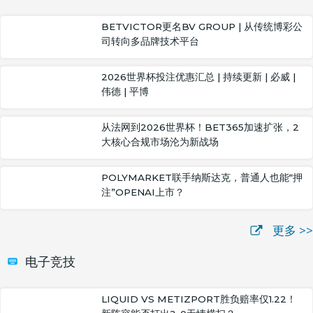
BETVICTOR更名BV GROUP | 从传统博彩公
司转向多品牌技术平台
2026世界杯投注优惠汇总 | 持续更新 | 必威 |
伟德 | 平博
从法网到2026世界杯！BET365加速扩张，2
大核心合规市场沦为新战场
POLYMARKET联手纳斯达克，普通人也能“押
注”OPENAI上市？
更多 >>
电子竞技
LIQUID VS METIZPORT胜负赔率仅1.22！