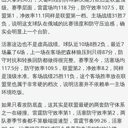
级。赛季层面，雷霆场均118.7分，防守效率107.5，联
盟第1，净效率11.1同样是联盟第一档。主场战绩31胜7
负，说明这支球队在俄城的比赛强度和防守压迫感，确
实会明显上一个台阶。
活塞这边也不是虚高战绩。球队近10场8胜2负，最近7
场赢了6场，上一场在客场把森林狼压到只得87分，防
守对抗和转换回防都做得很完整。赛季至今，活塞场均
117.5分，防守效率109.5，联盟第2，净效率8.2，同样
是顶级水准。客场战绩25胜11负，这个客场胜率放在联
盟里也属于非常硬的档次，说明活塞并不依赖单一主场
环境吃饭。
如果只看攻防底盘，这其实是联盟最硬的两套防守体系
之一在碰撞。雷霆防守效率第1，活塞防守效率第2，两
队赛季节奏都不算极端提速型，雷霆节奏99.26，活塞