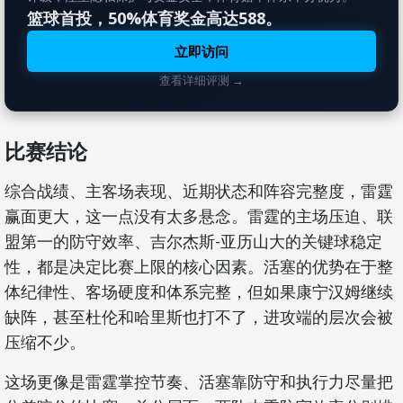
篮球首投，50%体育奖金高达588。
立即访问
查看详细评测 →
比赛结论
综合战绩、主客场表现、近期状态和阵容完整度，雷霆
赢面更大，这一点没有太多悬念。雷霆的主场压迫、联
盟第一的防守效率、吉尔杰斯-亚历山大的关键球稳定
性，都是决定比赛上限的核心因素。活塞的优势在于整
体纪律性、客场硬度和体系完整，但如果康宁汉姆继续
缺阵，甚至杜伦和哈里斯也打不了，进攻端的层次会被
压缩不少。
这场更像是雷霆掌控节奏、活塞靠防守和执行力尽量把