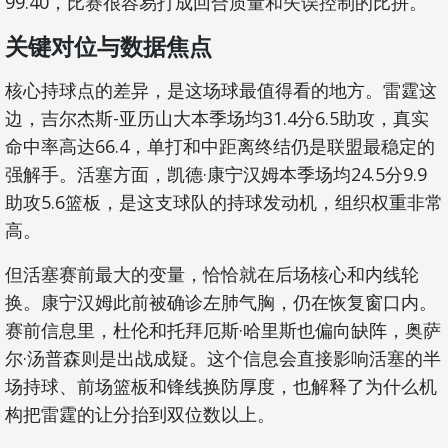
99.40，比赛很容易打成回合质量和失误控制的比拼。
关键对位与数据焦点
核心持球点的差异，是这场球最值得看的地方。雷霆这
边，吉尔杰斯-亚历山大本季场均31.4分6.5助攻，真实
命中率高达66.4，单打和中距离终结仍是联盟最稳定的
强解手。活塞方面，凯德·康宁汉姆本季场均24.5分9.9
助攻5.6篮板，是这支球队的持球发动机，组织权重非常
高。
但活塞赛前最大的变量，恰恰就在后场核心和内线轮
换。康宁汉姆此前被确诊左肺气胸，仍在恢复窗口内。
赛前信息里，杜伦和托拜厄斯·哈里斯也偏向缺阵，奥萨
尔·汤普森则是出战成疑。这个信息会直接影响活塞的半
场持球、前场篮板和锋线换防厚度，也解释了为什么机
构把雷霆的让分抬到双位数以上。