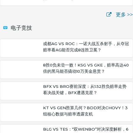
更多 >>
电子竞技
成都AG VS ROC：一诺大战五杀射手，从夺冠
赔率看AG能否完成8连胜卫冕？
8胜0负未尝一败！KSG VS GKE，赔率高达40
倍的黑马能否撬动10万美金悬赏？
BFX VS BRO赛前深度：从1.52胜负赔率走势
看决战关键，BFX遭遇克星？
KT VS GEN胜算几何？BDD对决CHOVY！3
组核心数据与赔率透露玄机
BLG VS TES：“双WENBO”对决深度解析，6