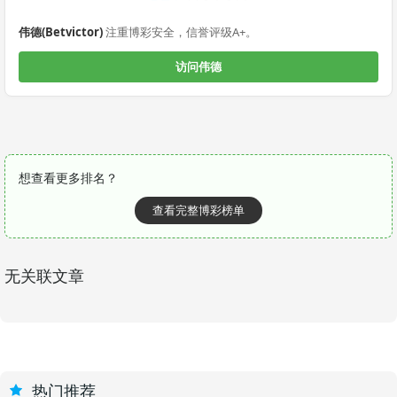
伟德(Betvictor)
注重博彩安全，信誉评级A+。
访问伟德
想查看更多排名？
查看完整博彩榜单
无关联文章
热门推荐