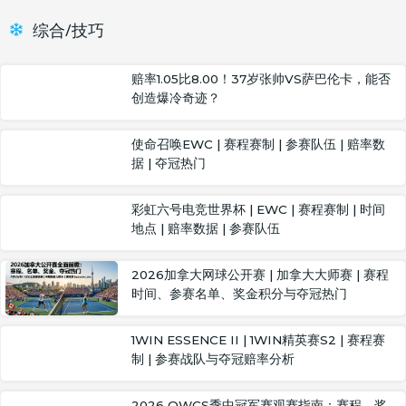
综合/技巧
赔率1.05比8.00！37岁张帅VS萨巴伦卡，能否
创造爆冷奇迹？
使命召唤EWC | 赛程赛制 | 参赛队伍 | 赔率数
据 | 夺冠热门
彩虹六号电竞世界杯 | EWC | 赛程赛制 | 时间
地点 | 赔率数据 | 参赛队伍
2026加拿大网球公开赛 | 加拿大大师赛 | 赛程
时间、参赛名单、奖金积分与夺冠热门
1WIN ESSENCE II | 1WIN精英赛S2 | 赛程赛
制 | 参赛战队与夺冠赔率分析
2026 OWCS季中冠军赛观赛指南：赛程、奖