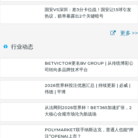
国安VS深圳：差3分卡位战！国安让1.5球引发
热议，赔率暴露出2个关键暗号
更多 >>
行业动态
BETVICTOR更名BV GROUP | 从传统博彩公
司转向多品牌技术平台
2026世界杯投注优惠汇总 | 持续更新 | 必威 |
伟德 | 平博
从法网到2026世界杯！BET365加速扩张，2
大核心合规市场沦为新战场
POLYMARKET联手纳斯达克，普通人也能“押
注”OPENAI上市？