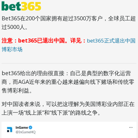
Bet365在200个国家拥有超过3500万客户，全球员工超
过5000人。
注意：bet365已退出中国。详见：
bet365正式退出中国
博彩市场
bet365给出的理由很直接：自己是典型的数字化运营
商，而AGA近年来的重心越来越偏向线下赌场和传统零
售博彩利益。
对中国读者来说，可以把这理解为美国博彩业内部正在
上演一场“线上派”和“线下派”的路线之争。