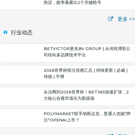
热议，赔率暴露出2个关键暗号
更多 >>
行业动态
BETVICTOR更名BV GROUP | 从传统博彩公
司转向多品牌技术平台
2026世界杯投注优惠汇总 | 持续更新 | 必威 |
伟德 | 平博
从法网到2026世界杯！BET365加速扩张，2
大核心合规市场沦为新战场
POLYMARKET联手纳斯达克，普通人也能“押
注”OPENAI上市？