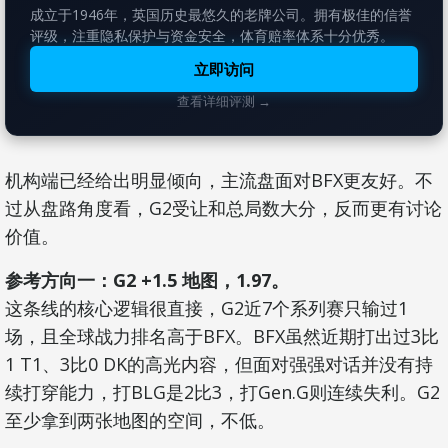
成立于1946年，英国历史最悠久的老牌公司。拥有极佳的信誉
评级，注重隐私保护与资金安全，体育赔率体系十分优秀。
立即访问
查看详细评测 →
机构端已经给出明显倾向，主流盘面对BFX更友好。不
过从盘路角度看，G2受让和总局数大分，反而更有讨论
价值。
参考方向一：G2 +1.5 地图，1.97。
这条线的核心逻辑很直接，G2近7个系列赛只输过1
场，且全球战力排名高于BFX。BFX虽然近期打出过3比
1 T1、3比0 DK的高光内容，但面对强强对话并没有持
续打穿能力，打BLG是2比3，打Gen.G则连续失利。G2
至少拿到两张地图的空间，不低。