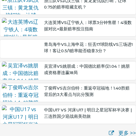
浙江队VS武汉三镇：黄龙复仇战打响，让球
0.75的赔率暗藏玄机？
大连英博VS辽宁铁人：球票3分钟售罄！4项数
据对比+最新赔率投注指南
青岛海牛VS上海申花：狂丢17球防线VS三场进1
球！客让0.5/1赔率能否稳拿3分？
吴宜泽VS姚朋成：中国德比赔率仅1.04！姚朋
成资格赛连赢18局
丁俊晖VS吉尔伯特：重返夺冠福地！1.40胜赔
背后的3大看点与比分预测
中国U17 VS 河床U17 | 明日之星冠军杯半决赛 |
三连胜国少迎战南美劲旅
更多 >>