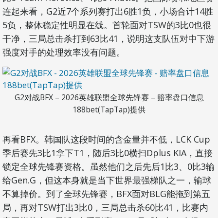
连起来看，G2近7个系列赛打出6胜1负，小场合计14胜
5负，整体稳定性明显在线。首轮面对TSW的3比0也很
干净，三局总击杀打到63比41，说明这支队伍对中下游
强度对手的处理效率没有问题。
G2对战BFX – 2026英雄联盟全球先锋赛 – 赔率盘口信息
188bet(TapTap)提供
再看BFX。韩国队这段时间的含金量并不低，LCK Cup
季后赛先3比1拿下T1，随后3比0横扫Dplus KIA，直接
锁定全球先锋赛资格。虽然他们之后先后1比3、0比3输
给Gen.G，但这本身就是当下世界最强梯队之一，输球
不算掉价。到了全球先锋赛，BFX面对BLG能拖到第五
局，再对TSW打出3比0，三局总击杀60比41，比赛内