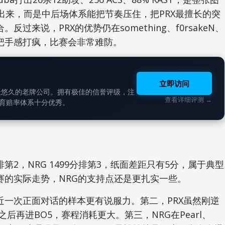
出来，而是中后场体系能把节奏压住，把PRX最擅长的突
来说，PRX的优势仍在something、f0rsakeN、
图把手感打疯，比赛会非常难防。
立即访问
史最悠久的老牌公司。拥有极佳的信誉评级，注
查看详细评测 →
育赔率体系十分优秀。
分排第2，NRG 1499分排第3，纸面差距只有5分，属于典型
赛的实际走势，NRG的支持点还是更扎实一些。
最近一次正面对话的样本更有说服力。第二，PRX虽然刚逆
后再进BO5，赛程消耗更大。第三，NRG在Pearl、