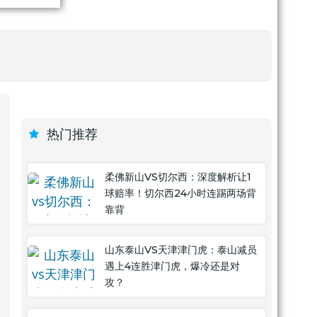
热门推荐
柔佛新山VS切尔西：深度解析让1
球赔率！切尔西24小时连踢两场背
靠背
山东泰山VS天津津门虎：泰山减员
遇上4连胜津门虎，爆冷还是对
攻？