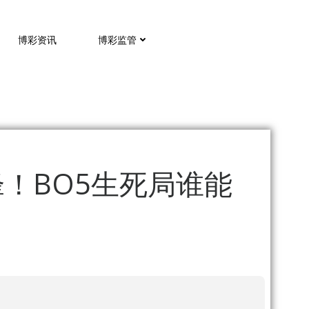
博彩资讯
博彩监管
锋！BO5生死局谁能