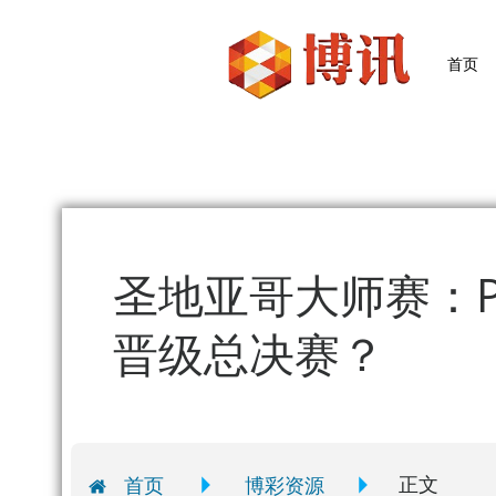
Skip
to
首页
content
圣地亚哥大师赛：P
晋级总决赛？
正文
首页
博彩资源