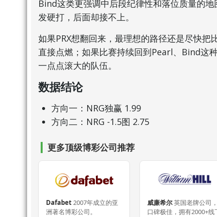
Bind这类更强调中后段纪律性和落位质量的
发硬打，后面却接不上。
如果PRX想翻回来，最理想的路径还是尽快把比赛拖
直接点燃；如果比赛持续回到Pearl、Bin
一点点滚大的队伍。
数据结论
方向一：NRG独赢 1.99
方向二：NRG -1.5图 2.75
更多顶级博彩公司推荐
Dafabet
2007年成立的亚
威廉希尔
英国老牌公司
洲著名博彩公司。
口碑极佳，拥有2000+线