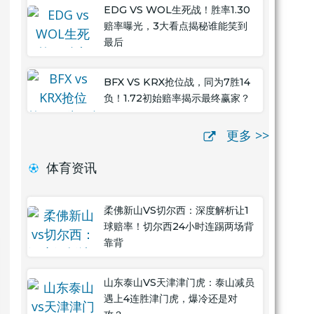
EDG VS WOL生死战！胜率1.30
赔率曝光，3大看点揭秘谁能笑到
最后
BFX VS KRX抢位战，同为7胜14
负！1.72初始赔率揭示最终赢家？
更多 >>
体育资讯
柔佛新山VS切尔西：深度解析让1
球赔率！切尔西24小时连踢两场背
靠背
山东泰山VS天津津门虎：泰山减员
遇上4连胜津门虎，爆冷还是对