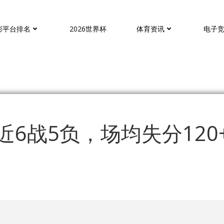
彩平台排名
2026世界杯
体育资讯
电子
近6战5负，场均失分120