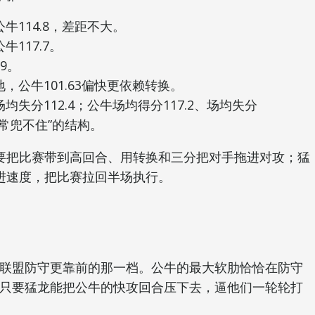
牛114.8，差距不大。
117.7。
9。
，公牛101.63偏快更依赖转换。
均失分112.4；公牛场均得分117.2、场均失分
经常兜不住”的结构。
要把比赛带到高回合、用转换和三分把对手拖进对攻；猛
进速度，把比赛拉回半场执行。
属于联盟防守更靠前的那一档。公牛的最大软肋恰恰在防守
段。只要猛龙能把公牛的快攻回合压下去，逼他们一轮轮打