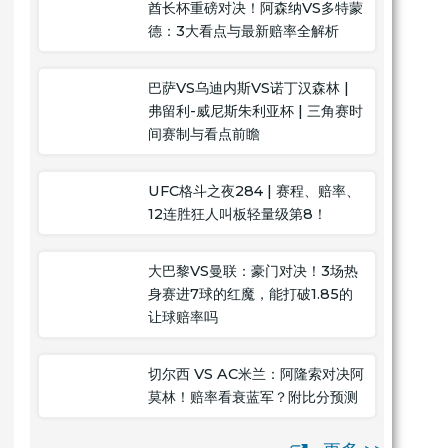
酋长杯重磅对决！阿森纳VS多特蒙
德：3大看点与最新赔率全解析
巴萨VS乌迪内斯VS诺丁汉森林 |
弗留利-威尼斯朱利亚杯 | 三角赛时
间赛制与看点前瞻
UFC格斗之夜284 | 赛程、赔率、
12连胜狂人叫板轻量级第8！
大巴黎VS曼联：豪门对决！3场热
身赛进7球的红魔，能打破1.85的
让球赔率吗
切尔西 VS AC米兰：阿隆索对决阿
莫林！赔率看衰蓝军？附比分预测