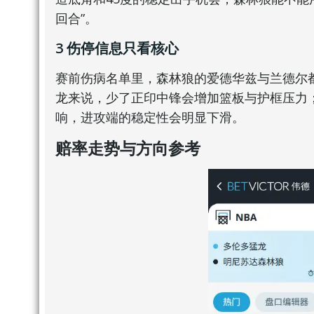
回合”。
3 伤停信息只看核心
赛前伤病名单里，森林狼的爱德华兹与兰德尔
龙来说，少了正印中锋会增加篮板与护框压力
响，进攻端的稳定性会明显下滑。
赔率走势与方向参考