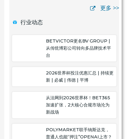
更多 >>
行业动态
BETVICTOR更名BV GROUP |
从传统博彩公司转向多品牌技术平
台
2026世界杯投注优惠汇总 | 持续更
新 | 必威 | 伟德 | 平博
从法网到2026世界杯！BET365
加速扩张，2大核心合规市场沦为
新战场
POLYMARKET联手纳斯达克，
普通人也能“押注”OPENAI上市？