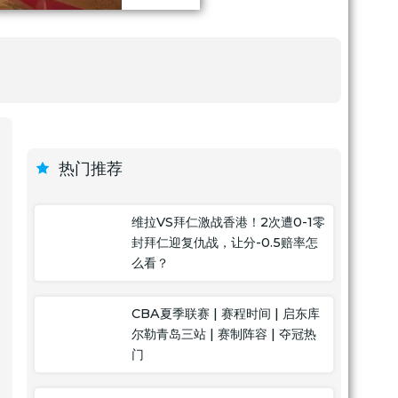
热门推荐
维拉VS拜仁激战香港！2次遭0-1零
封拜仁迎复仇战，让分-0.5赔率怎
么看？
CBA夏季联赛 | 赛程时间 | 启东库
尔勒青岛三站 | 赛制阵容 | 夺冠热
门