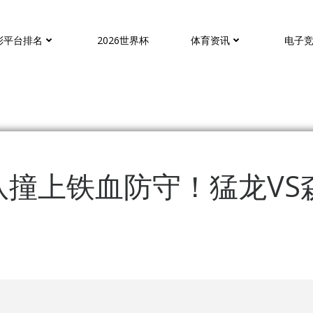
彩平台排名
2026世界杯
体育资讯
电子
队撞上铁血防守！猛龙V