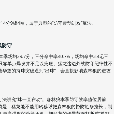
14分9板4帽，属于典型的“防守带动进攻”赢法。
线防守
场均29.7分，三分命中率40.7%，场均命中3.4记三
明只靠单点爆发并不足以兜底。猛龙这边外线防守纪律性不
华兹的持球突破逼到“出球”，会直接影响森林狼的进攻
法讲究“球一直在动”。森林狼本季防守效率值位居前
质是：猛龙能不能用转移球把森林狼的协防链条拉长，制
用更高强度的外线压迫，把猛龙的传导节奏打断成“单打