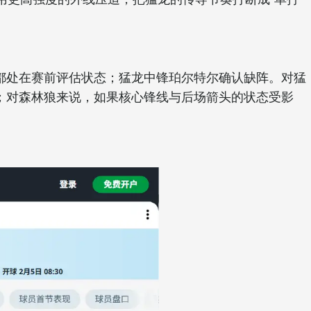
都处在赛前评估状态；猛龙中锋珀尔特尔确认缺阵。对猛
；对森林狼来说，如果核心锋线与后场箭头的状态受影