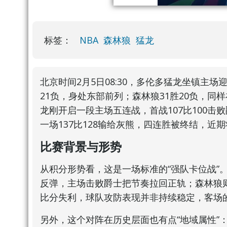
标签：
NBA
森林狼
猛龙
北京时间2月5日08:30，多伦多猛龙坐镇主场
21负，身处东部前列；森林狼31胜20负，
龙刚开启一段主场五连战，首战107比100
一场137比128输给灰熊，四连胜被终结，近
比赛背景与形势
从积分形势看，这是一场标准的“强队卡位战”
反弹，主场击败爵士把节奏拉回正轨；森林狼则
比分失利，球队攻防表现并非持续稳定，客场
另外，这个对阵在历史层面也有点“地域属性”：