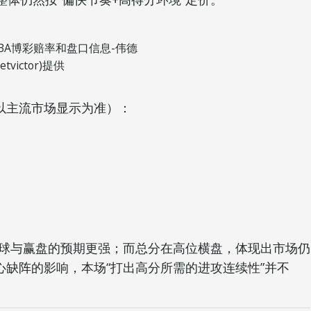
NBA博彩赔率和盘口信息-伟德
betvictor)提供
以主流市场显示为准）：
骑士赢球与赢盘的预期更强；而总分在高位横盘，体现出市场仍
缺阵的影响，本场“打出高分所需的进攻连续性”并不