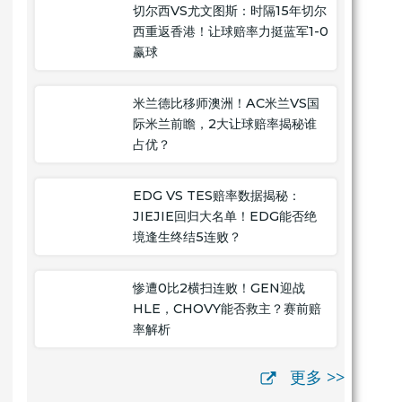
切尔西VS尤文图斯：时隔15年切尔
西重返香港！让球赔率力挺蓝军1-0
赢球
米兰德比移师澳洲！AC米兰VS国
际米兰前瞻，2大让球赔率揭秘谁
占优？
EDG VS TES赔率数据揭秘：
JIEJIE回归大名单！EDG能否绝
境逢生终结5连败？
惨遭0比2横扫连败！GEN迎战
HLE，CHOVY能否救主？赛前赔
率解析
更多 >>