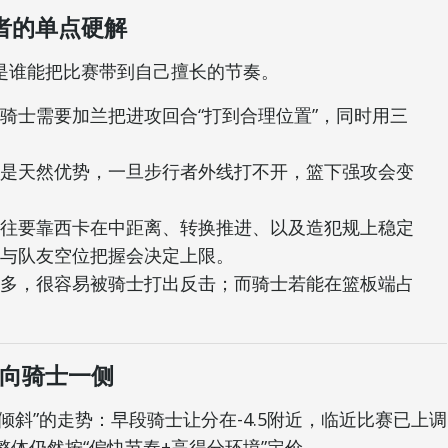
行者的单点硬解
是谁能把比赛带到自己擅长的节奏。
骑士需要加兰把进攻回合“打到合理位置”，同时用三
是天然优势，一旦步行者外线打不开，篮下强攻会变
往要靠西卡在中距离、转换推进、以及造犯规上稳定
与队友空位把握会决定上限。
多，很容易被骑士打出反击；而骑士若能在篮板端占
向骑士一侧
斜”的走势：早段骑士让分在-4.5附近，临近比赛已上调
，整体仍然按“偏快节奏+高得分环境”定价。