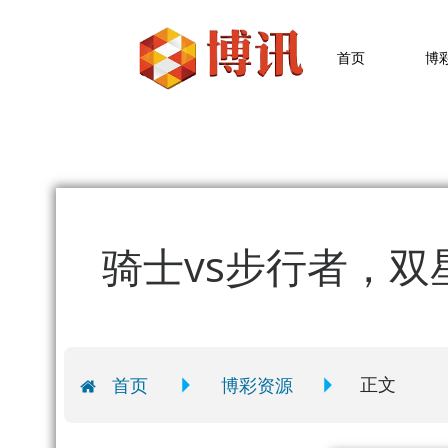
Skip
to
首页
博
content
骑士vs步行者，双
正文
首页
博彩资源