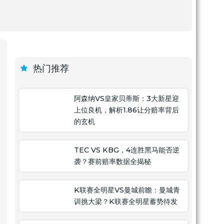
热门推荐
阿森纳VS皇家贝蒂斯：3大新星迎
上位良机，解析1.86让分赔率背后
的玄机
TEC VS KBG，4连胜黑马能否逆
袭？赛前赔率数据全揭秘
K联赛全明星VS曼城前瞻：曼城青
训挑大梁？K联赛全明星蓄势待发