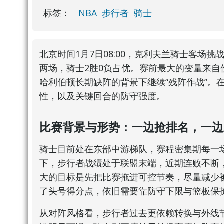
标签：
NBA
步行者
骑士
北京时间1月7日08:00，克利夫兰骑士客场
两场，骑士2胜0负占优。赛前最大的变量来
哈利伯顿长期缺阵的背景下继续“残阵作战”。
性，以及关键回合的防守强度。
比赛背景与形势：一边抢排名，一边
骑士目前处在东部中游梯队，赛程密集期每一场
下，步行者战绩处于联盟末端，近期连败不断
大的目标是先把比赛拖进可控节奏，尽量减少被
了头号得分点，依旧需要靠防守下限与篮板保
从对阵风格看，步行者过去更依赖转换与外线