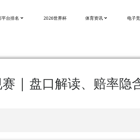
彩平台排名
2026世界杯
体育资讯
电子
 常规赛 | 盘口解读、赔