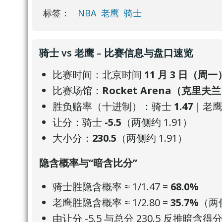
标签：
NBA
老鹰
骑士
骑士 vs 老鹰 – 比赛信息与盘口速览
比赛时间：北京时间
11 月 3 日（周一）
比赛场馆：
Rocket Arena（克里夫
胜负赔率（十进制）：骑士
1.47
｜老
让分：骑士
-5.5
（两侧约 1.91）
大小分：
230.5
（两侧约 1.91）
隐含概率与“暗含比分”
骑士胜隐含概率 ≈ 1/1.47 =
68.0%
老鹰胜隐含概率 ≈ 1/2.80 =
35.7%
（两
由让分 -5.5 与总分 230.5 反推暗含得