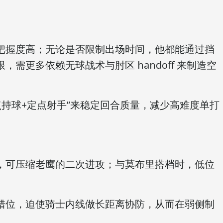
把握度高；无论是否限制出场时间，他都能通过挡
需更多依赖无球战术与肘区 handoff 来制造空
点持球+定点射手”来稳定回合质量，减少高难度单打
，可压缩老鹰的二次进攻；与莫布里搭档时，低位
错位，迫使骑士内线做长距离协防，从而在弱侧制