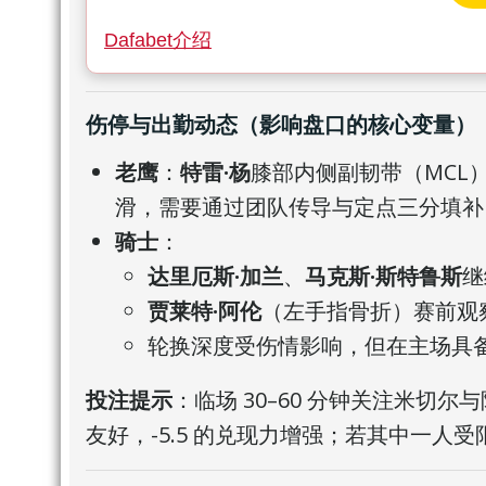
Dafabet介绍
伤停与出勤动态（影响盘口的核心变量）
老鹰
：
特雷·杨
膝部内侧副韧带（MCL
滑，需要通过团队传导与定点三分填补
骑士
：
达里厄斯·加兰
、
马克斯·斯特鲁斯
继
贾莱特·阿伦
（左手指骨折）赛前观
轮换深度受伤情影响，但在主场具
投注提示
：临场 30–60 分钟关注米
友好，-5.5 的兑现力增强；若其中一人