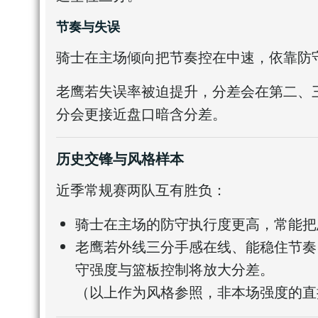
节奏与失误
骑士在主场倾向把节奏控在中速，依靠防守
老鹰若失误率被迫提升，分差会在第二、
分会更接近盘口暗含分差。
历史交锋与风格样本
近季常规赛两队互有胜负：
骑士在主场的防守执行度更高，常能把总分
老鹰若外线三分手感在线、能稳住节奏
守强度与篮板控制将放大分差。
（以上作为风格参照，非本场强度的直