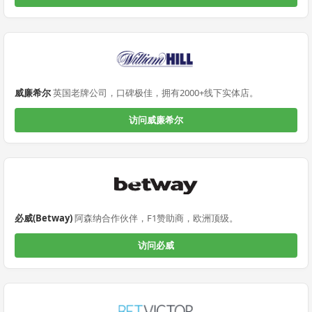
威廉希尔
英国老牌公司，口碑极佳，拥有2000+线下实体店。
访问威廉希尔
必威(Betway)
阿森纳合作伙伴，F1赞助商，欧洲顶级。
访问必威