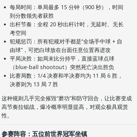
每局时间：单局最多 15 分钟（900 秒），时间
到分数领先者获胜
出杆节奏：全程 20 秒出杆计时，无延时、无长
考空间
犯规惩罚：所有犯规对手都是“全场手中球 + 自
由球”，可把白球放在台面任意位置再进攻
平局决胜：如局末比分持平，直接蓝球点球
（blue-ball shootout）突然死亡决出胜负
比赛局数：1/4 决赛和半决赛均为 11 局 6 胜，
决赛则为 13 局 7 胜
这种规则几乎完全摧毁“磨功”和防守回合，让比赛变成
高节奏拉锯战，爆冷概率明显提高，对观众极具观赏
性。
参赛阵容：五位前世界冠军坐镇