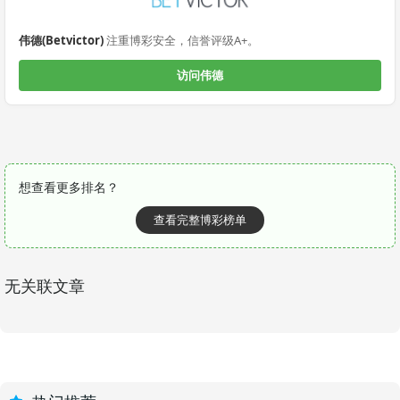
伟德(Betvictor)
注重博彩安全，信誉评级A+。
访问伟德
想查看更多排名？
查看完整博彩榜单
无关联文章