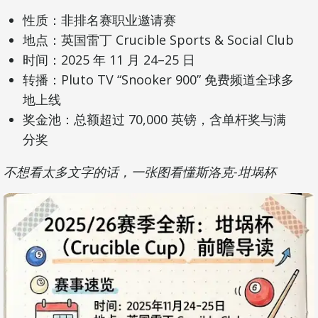
性质：非排名赛职业邀请赛
地点：英国雷丁 Crucible Sports & Social Club
时间：2025 年 11 月 24–25 日
转播：Pluto TV “Snooker 900” 免费频道全球多
地上线
奖金池：总额超过 70,000 英镑，含单杆奖与满
分奖
不想看太多文字的话，一张图看懂斯洛克-坩埚杯