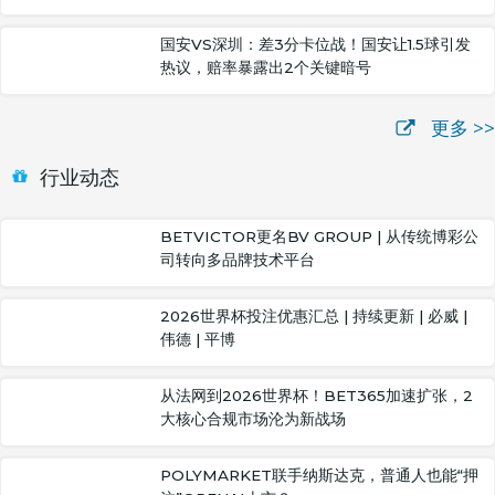
国安VS深圳：差3分卡位战！国安让1.5球引发
热议，赔率暴露出2个关键暗号
更多 >>
行业动态
BETVICTOR更名BV GROUP | 从传统博彩公
司转向多品牌技术平台
2026世界杯投注优惠汇总 | 持续更新 | 必威 |
伟德 | 平博
从法网到2026世界杯！BET365加速扩张，2
大核心合规市场沦为新战场
POLYMARKET联手纳斯达克，普通人也能“押