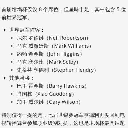
首届坩埚杯仅设 8 个席位，但星味十足，其中包含 5 位
前世界冠军。
世界冠军阵容：
尼尔·罗伯逊（Neil Robertson）
马克·威廉姆斯（Mark Williams）
约翰·希金斯（John Higgins）
马克·塞尔比（Mark Selby）
史蒂芬·亨德利（Stephen Hendry）
其他强将：
巴里·霍金斯（Barry Hawkins）
肖国栋（Xiao Guodong）
加里·威尔逊（Gary Wilson）
特别值得一提的是，七届世锦赛冠军亨德利再度回到电
视转播舞台参加职业级别对抗，这也是坩埚杯最具话题