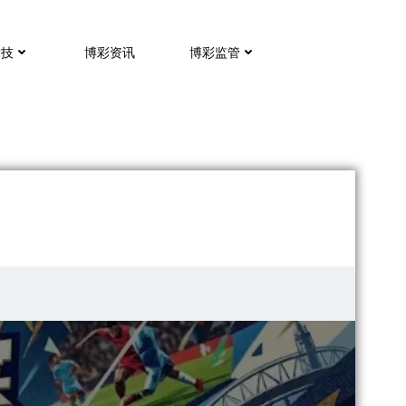
竞技
博彩资讯
博彩监管