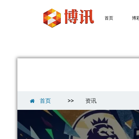
Skip
to
首页
博
content
首页
>>
资讯