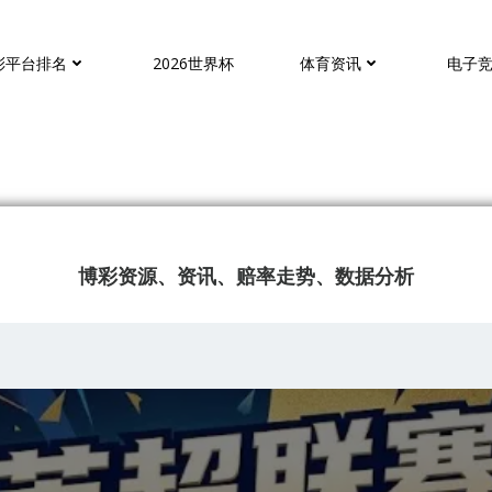
彩平台排名
2026世界杯
体育资讯
电子
博彩资源、资讯、赔率走势、数据分析