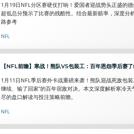
1月19日NFL分区赛硬仗打响！爱国者迎战势头正盛的
超低总分预示了比赛的残酷性。结合最新赔率，深度分
路参考
NFL
【NFL前瞻】寒战！熊队VS包装工：百年恩怨季后赛
1月11日NFL季后赛外卡战重磅来袭！熊队迎战死敌包
继续、输了回家”的百年宿敌对决。本文深度解析寒冷天
尽的盘口解读与投注策略前瞻。
NFL