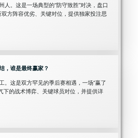
德州人。这是一场典型的“防守致胜”对决，盘口
析双方阵容优劣、关键对位，提供独家投注思
了结，谁是最终赢家？
装工。这是双方罕见的季后赛相遇，一场“赢了
气下的战术博弈、关键球员对位，并提供详