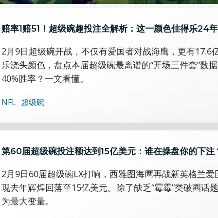
赔率1赔51！超级碗趣投注全解析：这一颜色佳得乐24
2月9日超级碗开战，不仅有爱国者对战海鹰，更有17.
乐浇头颜色，盘点本届超级碗最离谱的“开场三件套”数据
40%胜率？一文看懂。
NFL
超级碗
第60届超级碗投注额达到15亿美元：谁在操盘你的下注
2月9日60届超级碗LX打响，西雅图海鹰再战新英格兰
现去年辉煌回落至15亿美元。除了缺乏“霉霉”类破圈话题，
为最大变量。