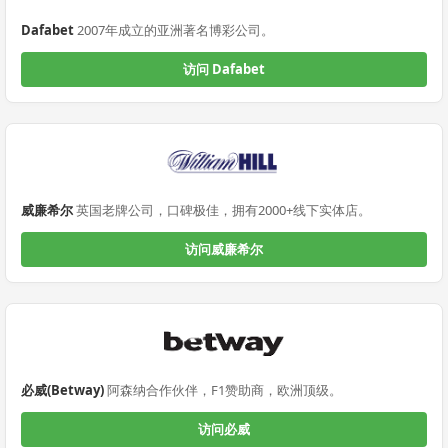
Dafabet
2007年成立的亚洲著名博彩公司。
访问 Dafabet
威廉希尔
英国老牌公司，口碑极佳，拥有2000+线下实体店。
访问威廉希尔
必威(Betway)
阿森纳合作伙伴，F1赞助商，欧洲顶级。
访问必威