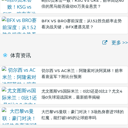
8胜0负未尝一败！KSG VS GKE，赔率高达40
倍的黑马能否撬动10万美金悬赏？
BFX VS BRO赛前深度：从1.52胜负赔率走势
看决战关键，BFX遭遇克星？
更多 >>
体育资讯
切尔西 VS AC米兰：阿隆索对决阿莫林！赔率
看衰蓝军？附比分预测
尤文图斯VS国际米兰：0比1还是0比2？尤文4
场0失球迎战国米，最新赔率揭秘
大巴黎VS曼联：豪门对决！3场热身赛进7球的
红魔，能打破1.85的让球赔率吗