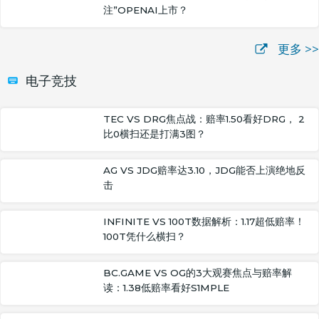
注”OPENAI上市？
更多 >>
电子竞技
TEC VS DRG焦点战：赔率1.50看好DRG， 2
比0横扫还是打满3图？
AG VS JDG赔率达3.10，JDG能否上演绝地反
击
INFINITE VS 100T数据解析：1.17超低赔率！
100T凭什么横扫？
BC.GAME VS OG的3大观赛焦点与赔率解
读：1.38低赔率看好S1MPLE