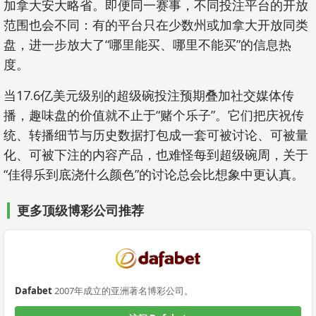
加拿大安大略省。即便同一赛事，不同投注平台的开放
范围也会不同：有的平台只在少数州或加拿大开放同类
盘，进一步放大了“哪里能买、哪里不能买”的信息热
度。
当17.6亿美元级别的超级碗投注预期叠加社交媒体传
播，趣味盘的价值就不止于“赌个乐子”。它们把庆祝传
统、转播细节与历史数据打包成一套可被讨论、可被量
化、可被下注的内容产品，也难怪每到超级碗周，关于
“佳得乐到底浇什么颜色”的讨论总会比想象中更认真。
更多顶级博彩公司推荐
Dafabet
2007年成立的亚洲著名博彩公司。