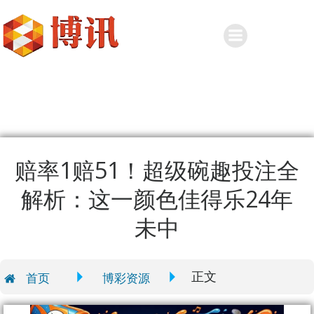
Skip
to
content
赔率1赔51！超级碗趣投注全
解析：这一颜色佳得乐24年
未中
正文
首页
博彩资源