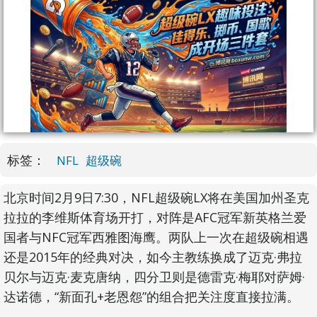
标签：
NFL
超级碗
北京时间2月9日7:30，NFL超级碗LX将在美国加州圣克
拉拉的李维斯体育场开打，对阵是AFC冠军新英格兰爱
国者与NFC冠军西雅图海鹰。两队上一次在超级碗相遇
还是2015年的经典对决，如今主教练换成了迈克·弗拉
贝尔与迈克·麦克唐纳，四分卫则是德雷克·梅耶对萨姆·
达诺德，“新面孔+老恩怨”的组合把关注度直接拉满。