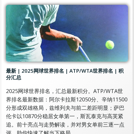
最新 | 2025网球世界排名 | ATP/WTA世界排名 | 积
分汇总
2025网球世界排名，汇总最新积分。ATP/WTA世
界排名最新数据：阿尔卡拉斯12050分、辛纳11500
分形成双雄格局，兹维列夫与前二差距明显；萨巴
伦卡以10870分稳居女单第一，斯瓦泰克与高芙紧
追。前十亮点与走势解读，并对男女单前三逐一点
评，助你快速了解当下格局。