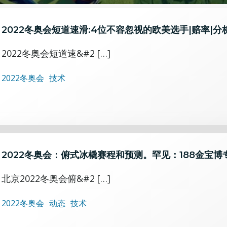
2022冬奥会短道速滑:4位不容忽视的欧美选手|赔率|分
2022冬奥会短道速&#2 […]
2022冬奥会
技术
2022冬奥会：俯式冰橇赛程和预测。罕见：188金宝博
北京2022冬奥会俯&#2 […]
2022冬奥会
动态
技术