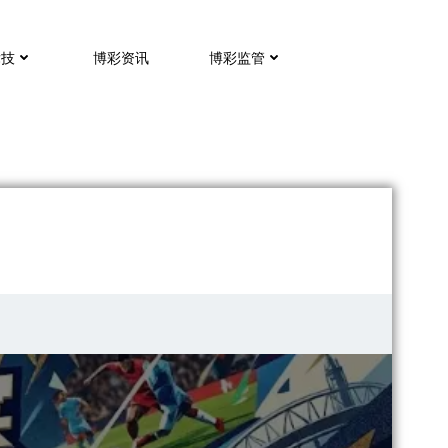
竞技
博彩资讯
博彩监管