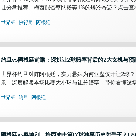
让分盘推荐。梅西能否率队粉碎1%的爆冷奇迹？点击查
世界杯
佛得角
阿根廷
约旦vs阿根廷前瞻：深扒让2球赔率背后的2大玄机与预
世界杯约旦对阵阿根廷，实力悬殊为何亚盘仅开让2球
景，深度解读本场比赛大小球与让分赔率，带你看懂这
世界杯
约旦
阿根廷
阿根廷vs奥地利：梅西冲击第17球独享历史射手王？1.