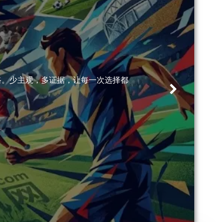
路。少主观，多证据，让每一次选择都