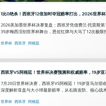
1比0绝杀！西班牙12倍加时夺冠赔率打出，2026世界
2026美加墨世界杯决赛复盘：西班牙凭借费兰·托雷斯第
39岁梅西泪别世界杯舞台，恩佐红牌与大马丁12次极
世界杯
西班牙
阿根廷
西班牙VS阿根廷！世界杯决赛预测和权威赔率，19岁亚马
7月20日世界杯决赛，西班牙VS阿根廷！19岁亚马尔
深度解析亚盘与大小球最新赔率，从右路攻防、核心战
世界杯
西班牙
阿根廷