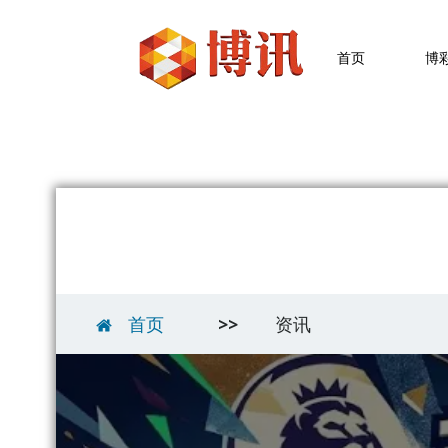
Skip
to
首页
博
content
首页
>>
资讯