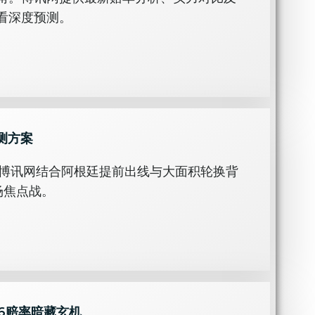
看深度预测。
测方案
？博讯网结合阿根廷提前出线与大面积轮换背
场焦点战。
86赔率暗藏玄机