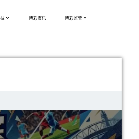
竞技
博彩资讯
博彩监管