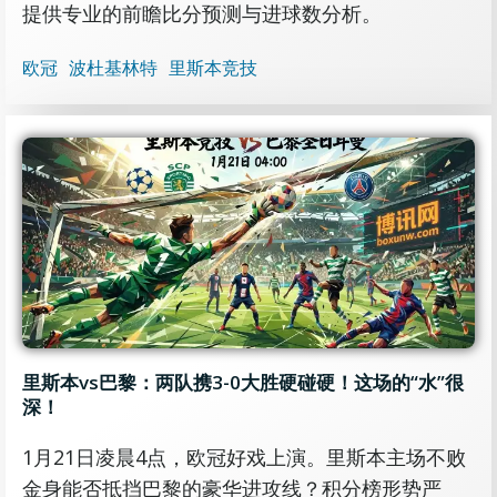
提供专业的前瞻比分预测与进球数分析。
欧冠
波杜基林特
里斯本竞技
里斯本vs巴黎：两队携3-0大胜硬碰硬！这场的“水”很
深！
1月21日凌晨4点，欧冠好戏上演。里斯本主场不败
金身能否抵挡巴黎的豪华进攻线？积分榜形势严