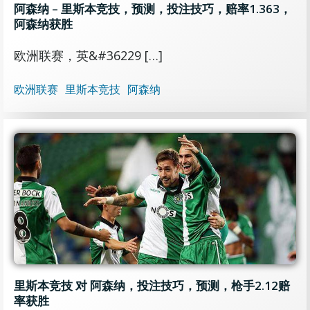
阿森纳 – 里斯本竞技，预测，投注技巧，赔率1.363，
阿森纳获胜
欧洲联赛，英&#36229 […]
欧洲联赛
里斯本竞技
阿森纳
里斯本竞技 对 阿森纳，投注技巧，预测，枪手2.12赔
率获胜