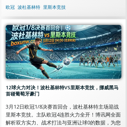
欧冠
波杜基林特
里斯本竞技
12球火力对决！波杜基林特VS里斯本竞技，挪威黑马
首碰葡萄牙豪门
3月12日欧冠1/8决赛首回合，波杜基林特主场迎战
里斯本竞技。主队欧冠4连胜火力全开！博讯网全面
解析双方实力、战术打法与亚洲让球0的数据，为您