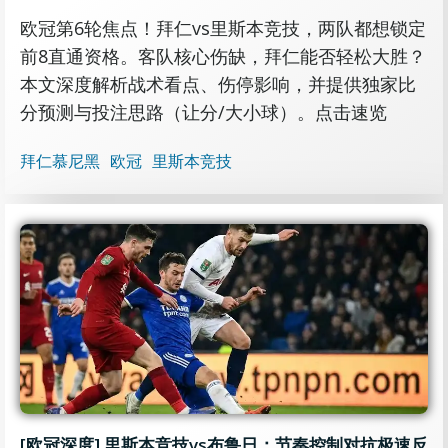
欧冠第6轮焦点！拜仁vs里斯本竞技，两队都想锁定
前8直通资格。客队核心伤缺，拜仁能否轻松大胜？
本文深度解析战术看点、伤停影响，并提供独家比
分预测与投注思路（让分/大小球）。点击速览
拜仁慕尼黑
欧冠
里斯本竞技
[欧冠深度] 里斯本竞技vs布鲁日：节奏控制对抗极速反