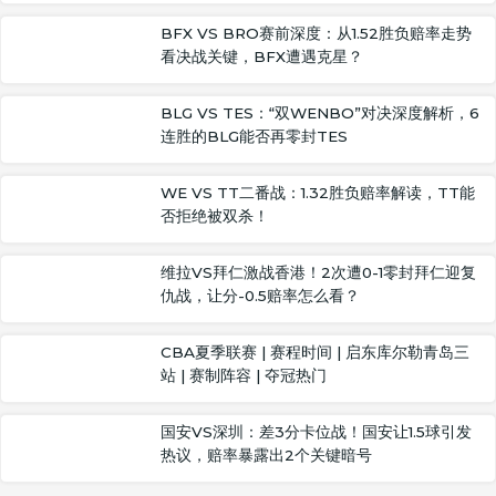
BFX VS BRO赛前深度：从1.52胜负赔率走势
看决战关键，BFX遭遇克星？
BLG VS TES：“双WENBO”对决深度解析，6
连胜的BLG能否再零封TES
WE VS TT二番战：1.32胜负赔率解读，TT能
否拒绝被双杀！
维拉VS拜仁激战香港！2次遭0-1零封拜仁迎复
仇战，让分-0.5赔率怎么看？
CBA夏季联赛 | 赛程时间 | 启东库尔勒青岛三
站 | 赛制阵容 | 夺冠热门
国安VS深圳：差3分卡位战！国安让1.5球引发
热议，赔率暴露出2个关键暗号