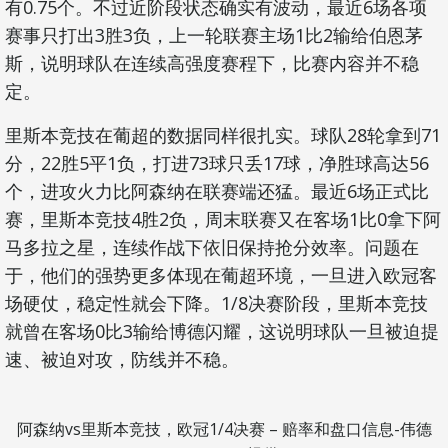
有0.75个。不过近阶段状态确实有波动，最近6场各项
赛事只打出3胜3负，上一轮联赛主场1比2输给伯恩茅
斯，说明球队在连续高强度赛程下，比赛内容并不稳
定。
里斯本竞技在葡超的数据同样很扎实。球队28轮拿到71
分，22胜5平1负，打进73球只丢17球，净胜球高达56
个，进攻火力比阿森纳在联赛端还猛。最近6场正式比
赛，里斯本竞技4胜2负，周末联赛又在客场1比0拿下阿
马多拉之星，连续作战下依旧保持抢分效率。问题在
于，他们的强势更多体现在葡超环境，一旦进入欧冠客
场硬仗，稳定性就会下降。1/8决赛阶段，里斯本竞技
就曾在客场0比3输给博德闪耀，这说明球队一旦被迫提
速、被迫对攻，防线并不稳。
阿森纳vs里斯本竞技，欧冠1/4决赛 – 赔率和盘口信息-伟德