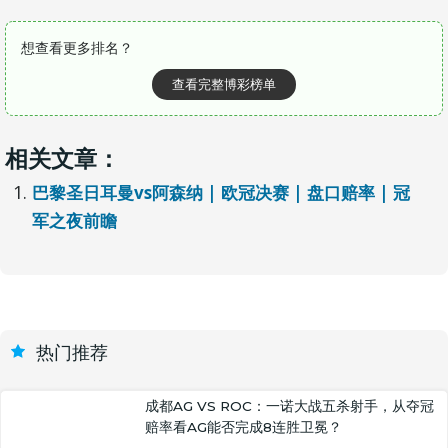
想查看更多排名？
查看完整博彩榜单
相关文章：
巴黎圣日耳曼vs阿森纳 | 欧冠决赛 | 盘口赔率 | 冠
军之夜前瞻
热门推荐
成都AG VS ROC：一诺大战五杀射手，从夺冠
赔率看AG能否完成8连胜卫冕？