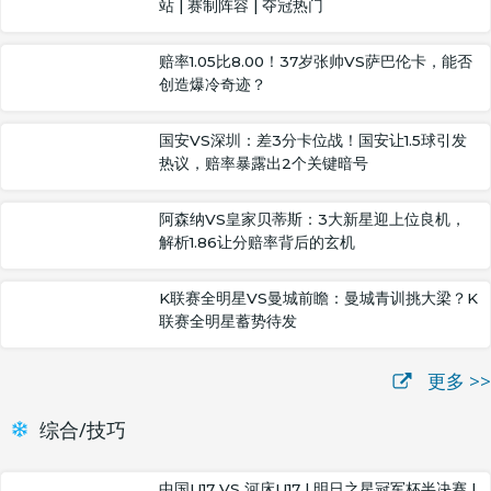
站 | 赛制阵容 | 夺冠热门
赔率1.05比8.00！37岁张帅VS萨巴伦卡，能否
创造爆冷奇迹？
国安VS深圳：差3分卡位战！国安让1.5球引发
热议，赔率暴露出2个关键暗号
阿森纳VS皇家贝蒂斯：3大新星迎上位良机，
解析1.86让分赔率背后的玄机
K联赛全明星VS曼城前瞻：曼城青训挑大梁？K
联赛全明星蓄势待发
更多 >>
综合/技巧
中国U17 VS 河床U17 | 明日之星冠军杯半决赛 |