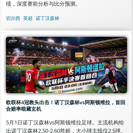
绩，深度赛前分析与比分预测。
切尔西
英超
诺丁汉森林
欧联杯4冠教头出击！诺丁汉森林vs阿斯顿维拉，首回
合赔率暗藏玄机
5月1日诺丁汉森林vs阿斯顿维拉足球。主流机构给
出诺丁汉森林2.50-2.60胜赔，大小球主线仅2.5球。