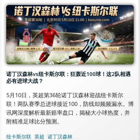
诺丁汉森林vs纽卡斯尔联：狂轰近100球！这2队相遇
必有进球大战？
5月10日，英超第36轮诺丁汉森林迎战纽卡斯尔
联！两队赛季总进球接近100，防线却频频漏水。博
讯网深度解析最新赔率盘口，揭秘大小球热度，并
附精准足球比分预测。
纽卡斯尔联
英超
诺丁汉森林