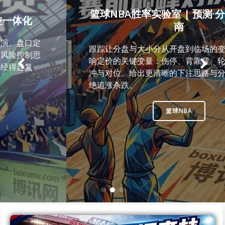
篮球NBA胜率实验室 | 预测·分析·投注指
南
跟踪让分盘与大小分从开盘到临场的变化，拆解影
响定价的关键变量：伤停、背靠背、轮换、节奏对
冲与对位。给出更清晰的下注思路与分仓框架，拒
绝追涨杀跌。
篮球NBA