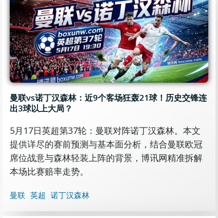
曼联vs诺丁汉森林：近9个客场狂轰21球！历史交锋连
出3球以上大局？
5月17日英超第37轮：曼联对阵诺丁汉森林。本文
提供详尽的赛前预测与基本面分析，结合曼联欧冠
席位战意与森林轻装上阵的背景，博讯网精准拆解
本场比赛赔率走势。
曼联
英超
诺丁汉森林