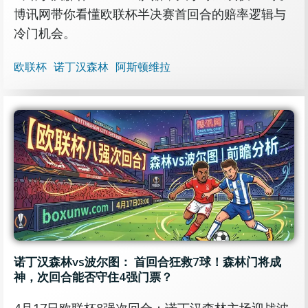
博讯网带你看懂欧联杯半决赛首回合的赔率逻辑与
冷门机会。
欧联杯
诺丁汉森林
阿斯顿维拉
诺丁汉森林vs波尔图： 首回合狂救7球！森林门将成
神，次回合能否守住4强门票？