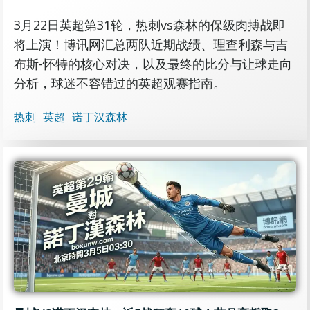
3月22日英超第31轮，热刺vs森林的保级肉搏战即
将上演！博讯网汇总两队近期战绩、理查利森与吉
布斯-怀特的核心对决，以及最终的比分与让球走向
分析，球迷不容错过的英超观赛指南。
热刺
英超
诺丁汉森林