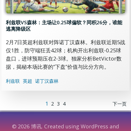
利兹联VS森林：主场让0.25球偏软？同积26分，谁能
逃离降级区
2月7日英超利兹联对阵诺丁汉森林。利兹联近期5战
仅1胜，防守端狂丢42球；机构开出利兹联-0.25球
盘口，进球预期压在2-3球。独家分析BetVictor数
据，揭秘本场比赛的“下盘”价值与比分方向。
利兹联
英超
诺丁汉森林
Posts
Posts
Page
Page
Page
Page
1
2
3
4
下一页
navigation
naviga
© 2026 博讯. Created using WordPress and