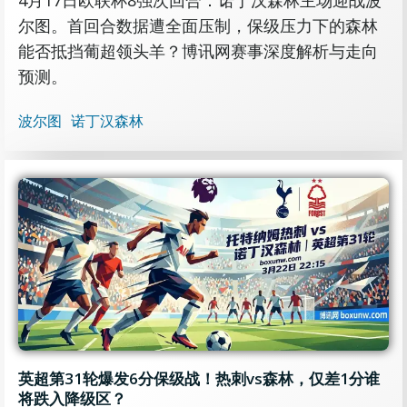
4月17日欧联杯8强次回合：诺丁汉森林主场迎战波
尔图。首回合数据遭全面压制，保级压力下的森林
能否抵挡葡超领头羊？博讯网赛事深度解析与走向
预测。
波尔图
诺丁汉森林
英超第31轮爆发6分保级战！热刺vs森林，仅差1分谁
将跌入降级区？