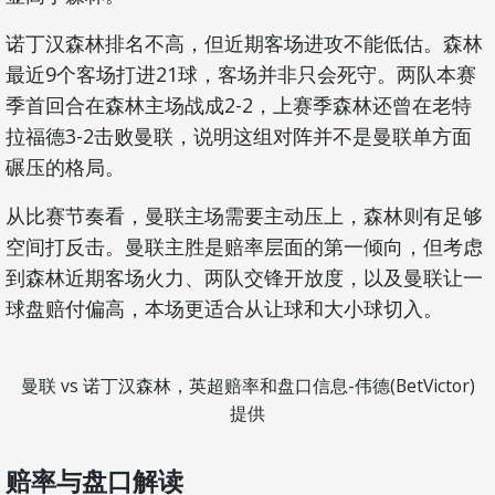
诺丁汉森林排名不高，但近期客场进攻不能低估。森林
最近9个客场打进21球，客场并非只会死守。两队本赛
季首回合在森林主场战成2-2，上赛季森林还曾在老特
拉福德3-2击败曼联，说明这组对阵并不是曼联单方面
碾压的格局。
从比赛节奏看，曼联主场需要主动压上，森林则有足够
空间打反击。曼联主胜是赔率层面的第一倾向，但考虑
到森林近期客场火力、两队交锋开放度，以及曼联让一
球盘赔付偏高，本场更适合从让球和大小球切入。
曼联 vs 诺丁汉森林，英超赔率和盘口信息-伟德(BetVictor)
提供
赔率与盘口解读