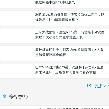
数据揭秘中国U17冲冠底气
利物浦VS摩纳哥前瞻：伊劳拉新体系迎考，防
线告急，让-1赔率暗藏玄机？
进球大战预警？曼城VS马竞：马雷斯卡对决西
蒙尼！大小分2.75赔率泄露天机
酋长杯重磅对决！阿森纳VS多特蒙德：3大看
点与最新赔率全解析
巴萨VS乌迪内斯VS诺丁汉森林 | 弗留利-威尼
斯朱利亚杯 | 三角赛时间赛制与看点前瞻
更多 >>
综合/技巧