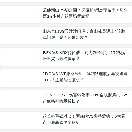
柔佛新山VS切尔西：深度解析让1球赔率！切尔
西24小时连踢两场背靠背
山东泰山VS天津津门虎：泰山减员遇上4连胜
津门虎，爆冷还是对攻？
BFX VS KRX抢位战，同为7胜14负！1.72初始
赔率揭示最终赢家？
JDG VS WE赔率分析：终结15连败后再次遭遇
JDG！主场能否复仇？
TT VS TES：伤害转化率188%全联盟第1，1.25
超低赔率暗示横扫？
酋长杯重磅对决！阿森纳VS多特蒙德：3大看
点与最新赔率全解析