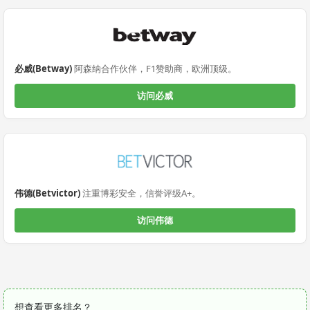
必威(Betway)
阿森纳合作伙伴，F1赞助商，欧洲顶级。
访问必威
伟德(Betvictor)
注重博彩安全，信誉评级A+。
访问伟德
想查看更多排名？