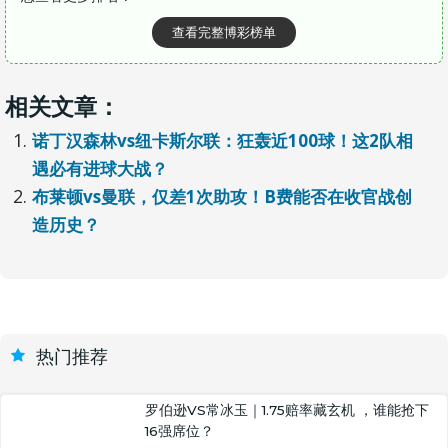
查看完整博彩榜单
相关文章：
诺丁汉森林vs纽卡斯尔联：狂轰近100球！这2队相
遇必有进球大战？
布莱顿vs曼联，仅差1次助攻！B费能否在收官战创
造历史？
热门推荐
罗伯逊VS常冰玉｜1.75赔率藏玄机 ，谁能抢下
16强席位？