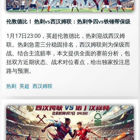
伦敦德比！ 热刺vs西汉姆联：热刺争四vs铁锤帮保级
1月17日23:00，英超伦敦德比，热刺迎战西汉姆
联。热刺急需三分稳固排名，西汉姆联则为保级而
战。结合主流赔率，本文提供全面的赛前分析，包
括双方近期状态、战术对位看点，给出独家投注思
路与预测。
热刺
英超
西汉姆联