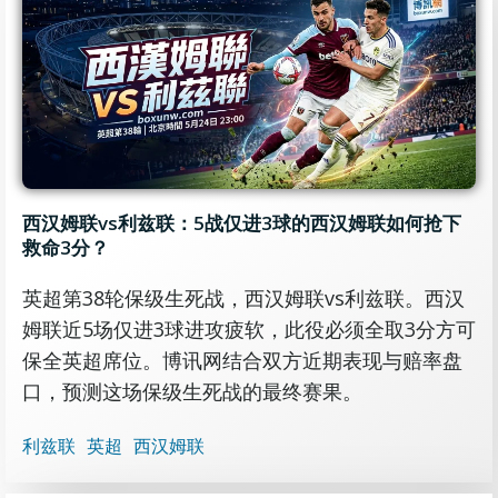
西汉姆联vs利兹联：5战仅进3球的西汉姆联如何抢下
救命3分？
英超第38轮保级生死战，西汉姆联vs利兹联。西汉
姆联近5场仅进3球进攻疲软，此役必须全取3分方可
保全英超席位。博讯网结合双方近期表现与赔率盘
口，预测这场保级生死战的最终赛果。
利兹联
英超
西汉姆联