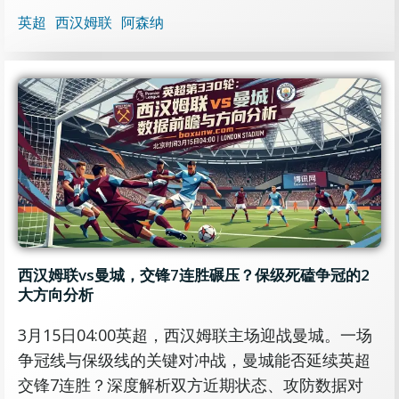
英超
西汉姆联
阿森纳
西汉姆联vs曼城，交锋7连胜碾压？保级死磕争冠的2
大方向分析
3月15日04:00英超，西汉姆联主场迎战曼城。一场
争冠线与保级线的关键对冲战，曼城能否延续英超
交锋7连胜？深度解析双方近期状态、攻防数据对