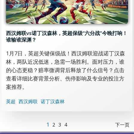
西汉姆联vs诺丁汉森林，英超保级“六分战”今晚打响！
谁输谁深渊？
1月7日，英超关键保级战！西汉姆联迎战诺丁汉森
林，两队近况低迷，急需一场胜利。面对压力，谁
的心态更稳？赔率微调背后释放了什么信号？点击
查看详细比赛背景分析、伤停影响及专业的投注方
案推荐。
英超
西汉姆联
诺丁汉森林
Posts
Posts
Page
Page
Page
Page
1
2
3
4
下一页
navigation
naviga