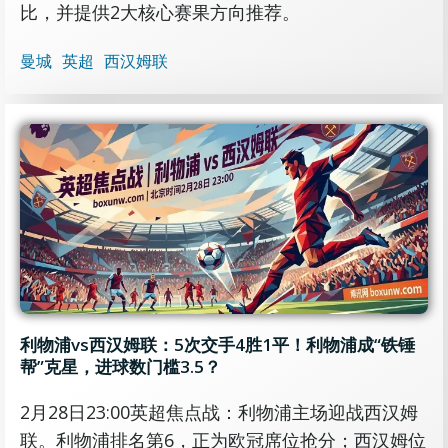
比，并提供2大核心赛果方向推荐。
曼城
英超
西汉姆联
利物浦vs西汉姆联：5次交手4胜1平！利物浦成“铁锤
帮”克星，进球数门槛3.5？
2月28日23:00英超焦点战：利物浦主场迎战西汉姆
联。利物浦排名第6，正为欧冠席位抢分；西汉姆位