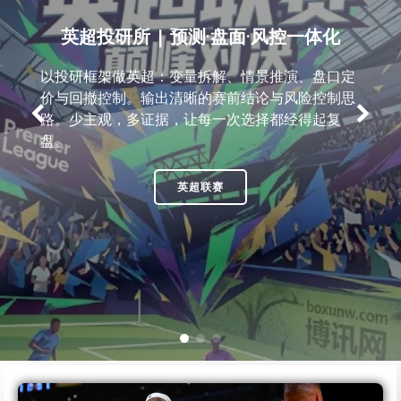
英超投研所 | 预测·盘面·风控一体化
以投研框架做英超：变量拆解、情景推演、盘口定
价与回撤控制。输出清晰的赛前结论与风险控制思
路。少主观，多证据，让每一次选择都经得起复
盘。
英超联赛