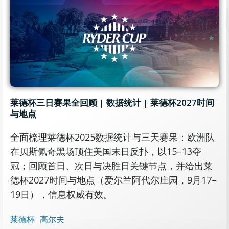
莱德杯三日赛果全回顾 | 数据统计 | 莱德杯2027时间
与地点
全面梳理莱德杯2025数据统计与三天赛果：欧洲队
在贝斯佩奇黑场顶住美国末日反扑，以15–13夺
冠；回顾首日、次日与决胜日关键节点，并给出莱
德杯2027时间与地点（爱尔兰阿代尔庄园，9月17–
19日），信息权威有效。
莱德杯
高尔夫