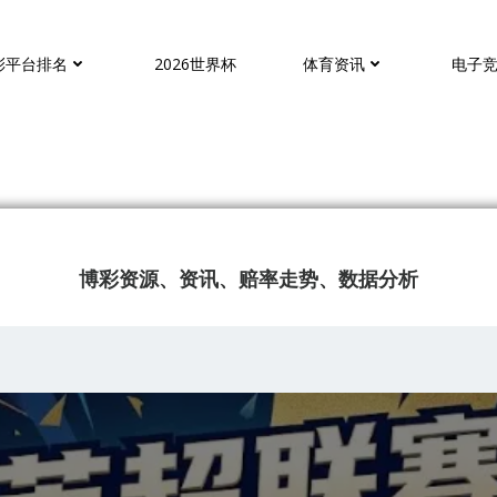
彩平台排名
2026世界杯
体育资讯
电子
博彩资源、资讯、赔率走势、数据分析