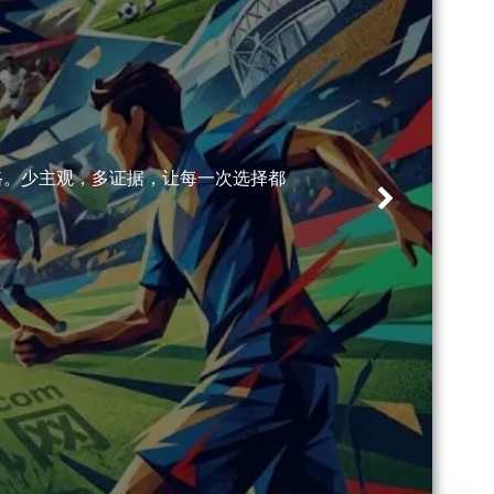
篮球NBA胜率实验室 | 预测·分析·投注指南
，拆解影响定价的关键变量：伤停、背靠背、轮换、节奏对冲与
篮球NBA