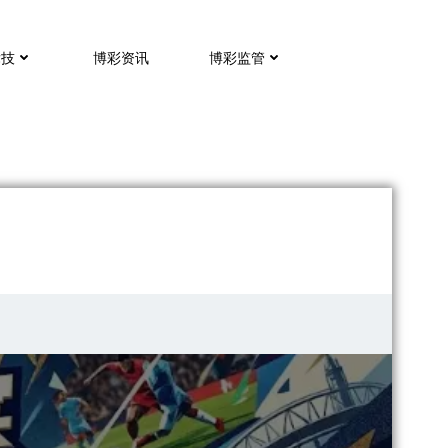
竞技
博彩资讯
博彩监管