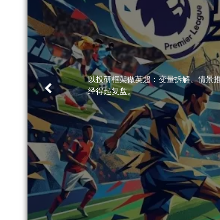
 预测·盘面·风控一体化
。输出清晰的赛前结论与风险控制思路。少主观，多证据，让每
英超联赛