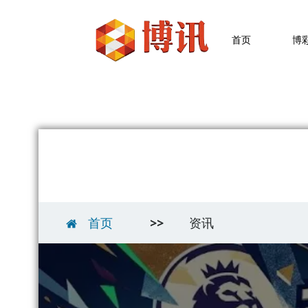
Skip
to
首页
博
content
首页
>>
资讯