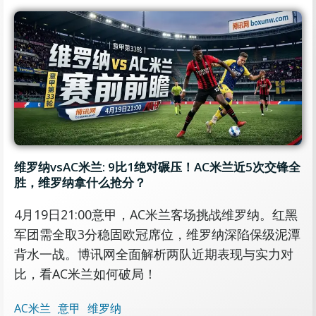
维罗纳vsAC米兰: 9比1绝对碾压！AC米兰近5次交锋全
胜，维罗纳拿什么抢分？
4月19日21:00意甲，AC米兰客场挑战维罗纳。红黑
军团需全取3分稳固欧冠席位，维罗纳深陷保级泥潭
背水一战。博讯网全面解析两队近期表现与实力对
比，看AC米兰如何破局！
AC米兰
意甲
维罗纳