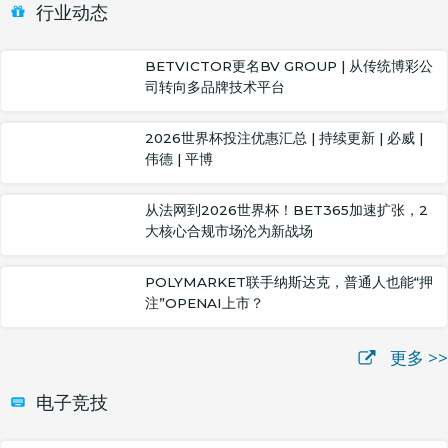
行业动态
BETVICTOR更名BV GROUP | 从传统博彩公
司转向多品牌技术平台
2026世界杯投注优惠汇总 | 持续更新 | 必威 |
伟德 | 平博
从法网到2026世界杯！BET365加速扩张，2
大核心合规市场沦为新战场
POLYMARKET联手纳斯达克，普通人也能“押
注”OPENAI上市？
更多 >>
电子竞技