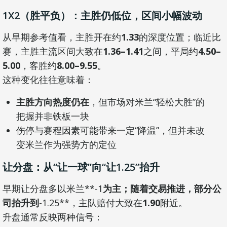
1X2（胜平负）：主胜仍低位，区间小幅波动
从早期参考值看，主胜开在约
1.33
的深度位置；临近比
赛，主胜主流区间大致在
1.36–1.41
之间，平局约
4.50–
5.00
，客胜约
8.00–9.55
。
这种变化往往意味着：
主胜方向热度仍在
，但市场对米兰“轻松大胜”的
把握并非铁板一块
伤停与赛程因素可能带来一定“降温”，但并未改
变米兰作为强势方的定位
让分盘：从“让一球”向“让1.25”抬升
早期让分盘多以米兰**-1
为主；随着交易推进，部分公
司抬升到
-1.25**，主队赔付大致在
1.90
附近。
升盘通常反映两种信号：