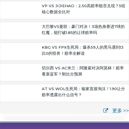
VP VS JIJIEHAO：2.50高赔率能否兑现？5组
核心数据全比对
大巴黎VS曼联：豪门对决！3场热身赛进7球的
红魔，能打破1.85的让球赔率吗
KBG VS FPX生死局：爆杀59人的黑马遇到13
比0的怪兽！赔率全解读
切尔西 VS AC米兰：阿隆索对决阿莫林！赔率
看衰蓝军？附比分预测
AT VS WOL生死局：输家直接淘汰！1.90让分
赔率透露出什么信号？
更多 >>