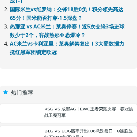
成1-1
国际米兰vs维罗纳：交锋18胜0负！积分领先高达
65分！国米能否打穿-1.5深盘？
热那亚 vs AC米兰：莱奥停赛！近5次交锋3场进球
数少于2个，客战热那亚恐爆冷？
AC米兰vs卡利亚里：莱奥解禁复出！3大硬数据力
挺红黑军团锁定欧冠
热门推荐
KSG VS 成都AG | EWC王者荣耀决赛，春冠挑
战卫冕冠军
BLG VS EDG赔率开出1.06悬殊盘口！8连胜压