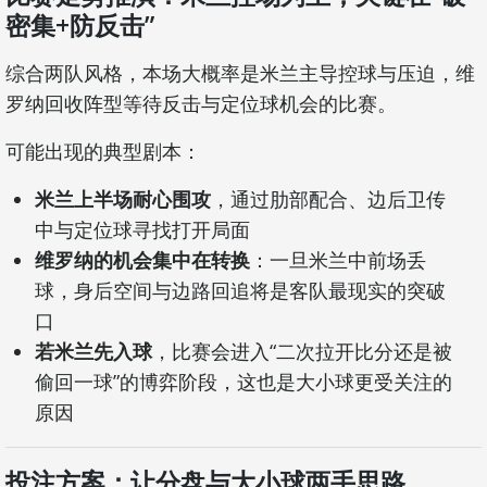
密集+防反击”
综合两队风格，本场大概率是米兰主导控球与压迫，维
罗纳回收阵型等待反击与定位球机会的比赛。
可能出现的典型剧本：
米兰上半场耐心围攻
，通过肋部配合、边后卫传
中与定位球寻找打开局面
维罗纳的机会集中在转换
：一旦米兰中前场丢
球，身后空间与边路回追将是客队最现实的突破
口
若米兰先入球
，比赛会进入“二次拉开比分还是被
偷回一球”的博弈阶段，这也是大小球更受关注的
原因
投注方案：让分盘与大小球两手思路