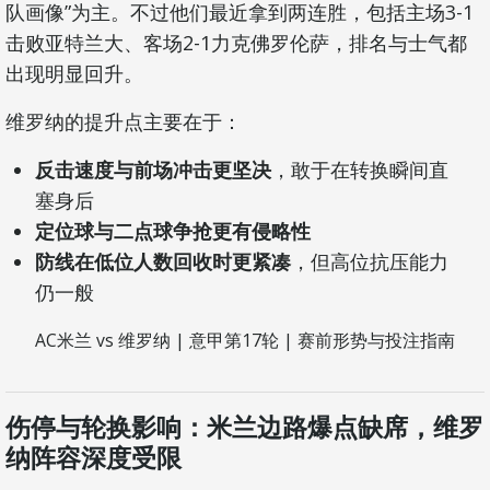
队画像”为主。不过他们最近拿到两连胜，包括主场3-1
击败亚特兰大、客场2-1力克佛罗伦萨，排名与士气都
出现明显回升。
维罗纳的提升点主要在于：
反击速度与前场冲击更坚决
，敢于在转换瞬间直
塞身后
定位球与二点球争抢更有侵略性
防线在低位人数回收时更紧凑
，但高位抗压能力
仍一般
AC米兰 vs 维罗纳 | 意甲第17轮 | 赛前形势与投注指南
伤停与轮换影响：米兰边路爆点缺席，维罗
纳阵容深度受限