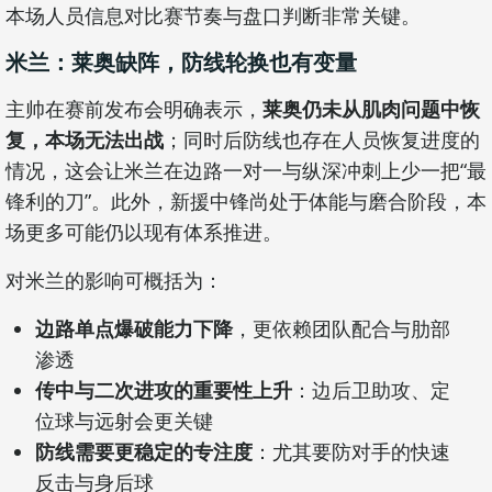
本场人员信息对比赛节奏与盘口判断非常关键。
米兰：莱奥缺阵，防线轮换也有变量
主帅在赛前发布会明确表示，
莱奥仍未从肌肉问题中恢
复，本场无法出战
；同时后防线也存在人员恢复进度的
情况，这会让米兰在边路一对一与纵深冲刺上少一把“最
锋利的刀”。此外，新援中锋尚处于体能与磨合阶段，本
场更多可能仍以现有体系推进。
对米兰的影响可概括为：
边路单点爆破能力下降
，更依赖团队配合与肋部
渗透
传中与二次进攻的重要性上升
：边后卫助攻、定
位球与远射会更关键
防线需要更稳定的专注度
：尤其要防对手的快速
反击与身后球