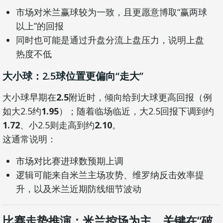
市场对米兰赢球较为一致，且更愿意博取“赢两球
以上”的回报
同时也可能是通过升盘分流上盘压力，说明上盘
热度不低
大小球：2.5球位置更偏向“走大”
大小球早期在
2.5
附近时，倾向给到大球更高回报（例
如大2.5约
1.95
）；随着临场临近，大2.5回报下调到约
1.72
、小2.5则走高到约
2.10
。
这通常说明：
市场对比赛进球数预期上调
逻辑可能来自米兰主场攻势、维罗纳反击效率提
升，以及米兰近期防线细节波动
比赛走势推演：米兰控场为主，关键在“破