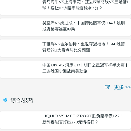
青岛海牛VS上海申花：狂丢17球防线VS三场进1
球！客让0.5/1赔率能否稳拿3分？
吴宜泽VS姚朋成：中国德比赔率仅1.04！姚朋
成资格赛连赢18局
丁俊晖VS吉尔伯特：重返夺冠福地！1.40胜赔
背后的3大看点与比分预测
中国U17 VS 河床U17 | 明日之星冠军杯半决赛 |
三连胜国少迎战南美劲旅
更多 >>
综合/技巧
LIQUID VS METIZPORT胜负赔率仅1.22！
新阵容能否打出2-0无情横扫？