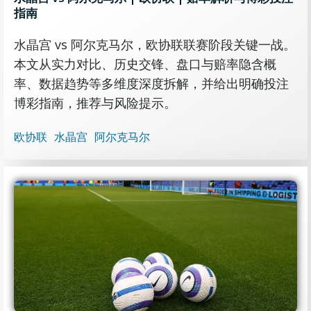
指南
水晶宫 vs 阿尔克马尔，欧协联联赛阶段关键一战。
本文从实力对比、历史交锋、盘口与赔率隐含概
率、数据趋势等多维度深度拆解，并给出明确投注
博彩指南，推荐与风险提示。
欧协联
水晶宫
阿尔克马尔