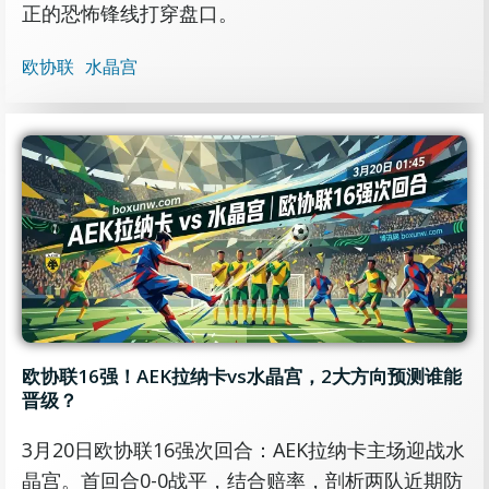
正的恐怖锋线打穿盘口。
欧协联
水晶宫
欧协联16强！AEK拉纳卡vs水晶宫，2大方向预测谁能
晋级？
3月20日欧协联16强次回合：AEK拉纳卡主场迎战水
晶宫。首回合0-0战平，结合赔率，剖析两队近期防