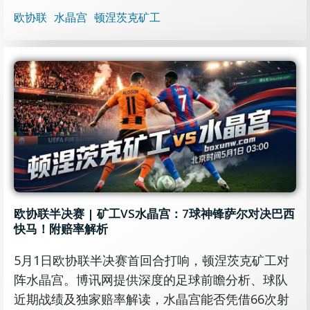
欧协联
水晶宫
顿涅茨克矿工
欧协联半决赛 | 矿工VS水晶宫：7球神锋萨尔对决巴西
快马！附赔率解析
5月1日欧协联半决赛首回合打响，顿涅茨克矿工对
阵水晶宫。博讯网提供深度的足球前瞻分析、球队
近期战绩及独家赔率解读，水晶宫能否凭借66次射