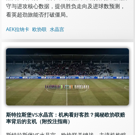
守与进攻核心数据，提供胜负走向及进球数预测，
看英超劲旅能否打破僵局。
AEK拉纳卡
欧协联
水晶宫
斯特拉斯堡VS水晶宫：机构看好客胜？揭秘欧协联赔
率背后的玄机（附投注指南）