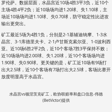
罗伦萨。数据层面，水晶宫近10场4胜3平3负，近10个
主场4胜4平2负；近10场场均进1.20球、失1.10球，主
场近10场场均进1.10球、失0.70球，防守稳定性比进攻
输出更突出。
矿工最近5场为4胜1负，分别是2-1基辅迪纳摩、1-3水
晶宫、3-1库德里夫卡、2-1卢甘斯克索尔亚、1-0波利西
亚。近10场6胜2平2负，近10个客场7胜3平保持不败；
近10场场均进2.00球、失1.20球，近10个客场场均进
1.90球、失0.90球。更关键的是，矿工近10场有9场打
出大2.5球，近10个客场有7场打出大2.5球，客场比赛开
放度明显高于水晶宫。
水晶宫vs顿涅茨克矿工，欧协联赔率和盘口信息-伟德
(BetVictor)提供