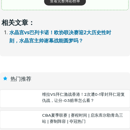
查看完整博彩榜单
相关文章：
水晶宫vs巴列卡诺！欧协联决赛迎2大历史性时
刻，水晶宫主帅谢幕战能圆梦吗？
热门推荐
维拉VS拜仁激战香港！2次遭0-1零封拜仁迎复
仇战，让分-0.5赔率怎么看？
CBA夏季联赛 | 赛程时间 | 启东库尔勒青岛三
站 | 赛制阵容 | 夺冠热门