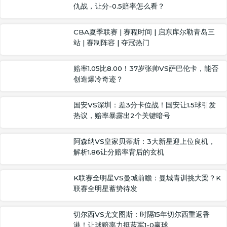
仇战，让分-0.5赔率怎么看？
CBA夏季联赛 | 赛程时间 | 启东库尔勒青岛三
站 | 赛制阵容 | 夺冠热门
赔率1.05比8.00！37岁张帅VS萨巴伦卡，能否
创造爆冷奇迹？
国安VS深圳：差3分卡位战！国安让1.5球引发
热议，赔率暴露出2个关键暗号
阿森纳VS皇家贝蒂斯：3大新星迎上位良机，
解析1.86让分赔率背后的玄机
K联赛全明星VS曼城前瞻：曼城青训挑大梁？K
联赛全明星蓄势待发
切尔西VS尤文图斯：时隔15年切尔西重返香
港！让球赔率力挺蓝军1-0赢球