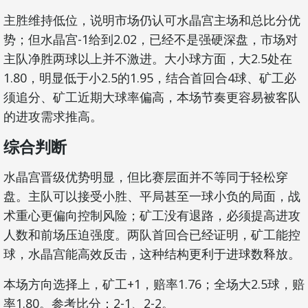
主胜维持低位，说明市场仍认可水晶宫主场和总比分优
势；但水晶宫-1给到2.02，已经不是强硬深盘，市场对
主队净胜两球以上并不激进。大小球方面，大2.5处在
1.80，明显低于小2.5的1.95，结合首回合4球、矿工必
须追分、矿工近期大球率偏高，本场节奏更容易被客队
的进攻需求推高。
综合判断
水晶宫晋级优势明显，但比赛层面并不等同于轻松穿
盘。主队可以接受小胜、平局甚至一球小负的局面，战
术重心更偏向控制风险；矿工没有退路，必须提高进攻
人数和前场压迫强度。两队首回合已经证明，矿工能控
球，水晶宫能高效反击，这种结构更利于进球数释放。
本场方向选择上，矿工+1，赔率1.76；全场大2.5球，赔
率1.80。参考比分：2-1、2-2。