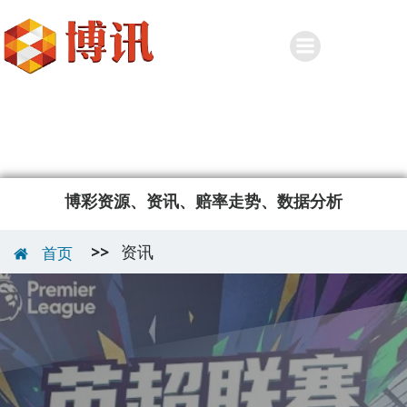
Skip
to
content
博彩资源、资讯、赔率走势、数据分析
>>
资讯
首页