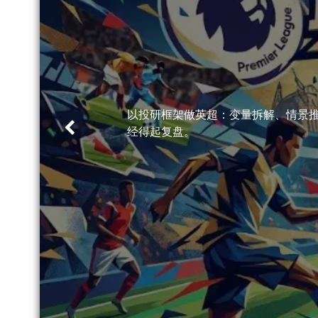
以投研框架做英超：变量拆解、情景
经得起复盘。