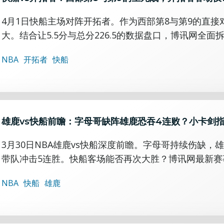
4月1日快船主场对阵开拓者。作为西部第8与第9的直
大。结合让5.5分与总分226.5的数据盘口，博讯网全面
NBA
开拓者
快船
雄鹿vs快船前瞻：字母哥缺阵雄鹿恐吞4连败？小卡剑指
3月30日NBA雄鹿vs快船深度前瞻。字母哥持续伤缺
带队冲击5连胜。快船客场能否再次大胜？博讯网最新赛
NBA
快船
雄鹿