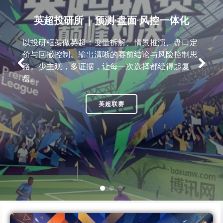
英超投研所 | 预测·盘面·风控一体化
以投研框架做英超：变量拆解、情景推演、盘口定
价与回撤控制。输出清晰的赛前结论与风险控制思
路。少主观，多证据，让每一次选择都经得起复
盘。
英超联赛