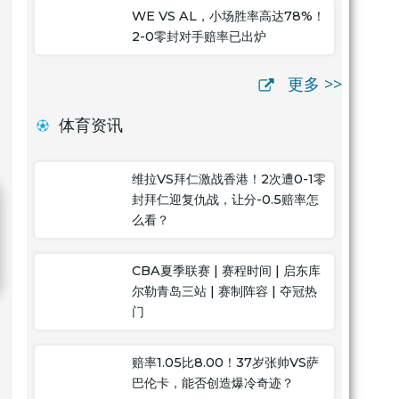
WE VS AL，小场胜率高达78%！
2-0零封对手赔率已出炉
更多 >>
体育资讯
维拉VS拜仁激战香港！2次遭0-1零
封拜仁迎复仇战，让分-0.5赔率怎
么看？
CBA夏季联赛 | 赛程时间 | 启东库
尔勒青岛三站 | 赛制阵容 | 夺冠热
门
赔率1.05比8.00！37岁张帅VS萨
巴伦卡，能否创造爆冷奇迹？