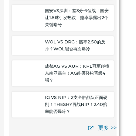
国安VS深圳：差3分卡位战！国安
让1.5球引发热议，赔率暴露出2个
关键暗号
WOL VS DRG：赔率2.50的反
扑？WOL能否再次爆冷
成都AG VS AUR：KPL冠军碰撞
东南亚霸主！AG能否轻松晋级4
强？
IG VS NIP：2支全胜战队正面硬
刚！THESHY再战NIP！2.40赔
率能否爆冷？
更多 >>