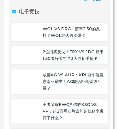
电子竞技
WOL VS DRG：赔率2.50的反
扑？WOL能否再次爆冷
2位旧将反戈！FPX VS JDG 赔率
1.50看好零封？3大胜负手预测
成都AG VS AUR：KPL冠军碰撞
东南亚霸主！AG能否轻松晋级4
强？
王者荣耀EWC八强赛KSG VS
VP，超2万网友热议的超低赔率透
露了什么？