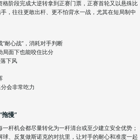
资格阶段完成大逆转拿到正赛门票，正赛首轮又以悬殊比
选手，往往更敢出杆、更不怕背水一战，尤其在短局制中
“耐心战”，消耗对手判断
动局面下也能咬住比分
不落下风
晖
追分会非常吃力
“拖慢”
每一杆机会都尽量转化为一杆清台或至少建立安全优势；
解球、反复做斯诺克的对抗里，让对手的耐心和准度一起