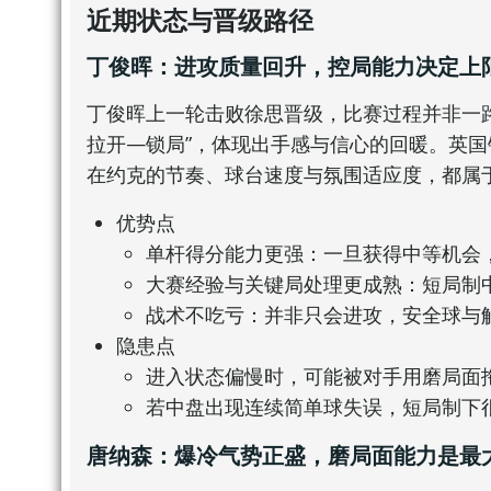
近期状态与晋级路径
丁俊晖：进攻质量回升，控局能力决定上
丁俊晖上一轮击败徐思晋级，比赛过程并非一
拉开—锁局”，体现出手感与信心的回暖。英
在约克的节奏、球台速度与氛围适应度，都属于
优势点
单杆得分能力更强：一旦获得中等机会
大赛经验与关键局处理更成熟：短局制中
战术不吃亏：并非只会进攻，安全球与
隐患点
进入状态偏慢时，可能被对手用磨局面
若中盘出现连续简单球失误，短局制下很
唐纳森：爆冷气势正盛，磨局面能力是最