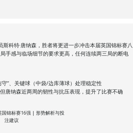
兰球员斯科特·唐纳森，胜者将更进一步冲击本届英国锦标赛八
开局手感与临场细节的要求更高，任何连续两三局的断电
防守”、关键球（中袋/边库薄球）处理稳定性
但唐纳森近两周的韧性与抗压表现，提升了比赛不确
 英国锦标赛16强 | 形势解析与投
注建议