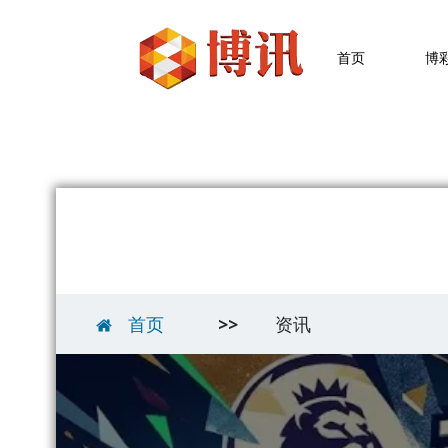
Skip
to
首页
博
content
首页
>>
资讯