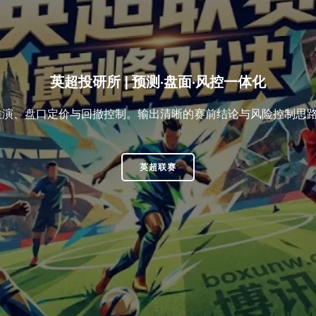
英超投研所 | 预测·盘面·风控一体化
推演、盘口定价与回撤控制。输出清晰的赛前结论与风险控制思
英超联赛