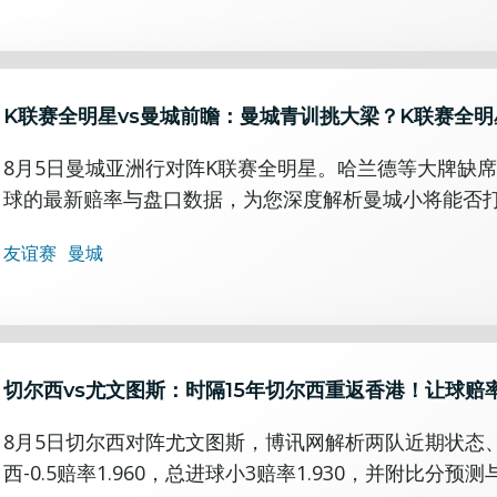
K联赛全明星vs曼城前瞻：曼城青训挑大梁？K联赛全
8月5日曼城亚洲行对阵K联赛全明星。哈兰德等大牌缺席
球的最新赔率与盘口数据，为您深度解析曼城小将能否
友谊赛
曼城
切尔西vs尤文图斯：时隔15年切尔西重返香港！让球赔率
8月5日切尔西对阵尤文图斯，博讯网解析两队近期状态
西-0.5赔率1.960，总进球小3赔率1.930，并附比分预