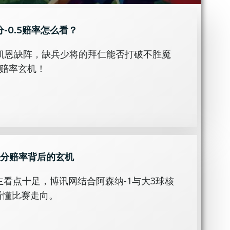
-0.5赔率怎么看？
！凯恩缺阵，缺兵少将的拜仁能否打破不胜魔
的赔率玄机！
让分赔率背后的玄机
主看点十足，博讯网结合阿森纳-1与大3球核
看懂比赛走向。