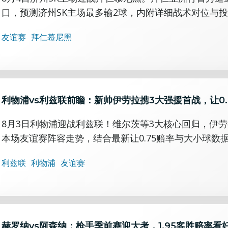
口，预测济州SK主场最多输2球，内附详细战术对位与
友谊赛
拜仁慕尼黑
利物浦vs利兹联前瞻：新帅伊劳拉携3大强援首战，让0
8月3日利物浦迎战利兹联！维尔茨等3大核心回归，伊
本场友谊赛阵容走势，结合最新让0.75赔率与大小球数
利兹联
利物浦
友谊赛
赫罗纳vs阿森纳：枪手季前赛迎大考，1.95客胜赔率看