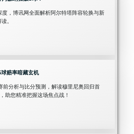
容深度，博讯网全面解析阿尔特塔阵容轮换与新
解读。
5球赔率暗藏玄机
的赛前分析与比分预测，解读穆里尼奥回归首
势，助您精准把握这场焦点战！