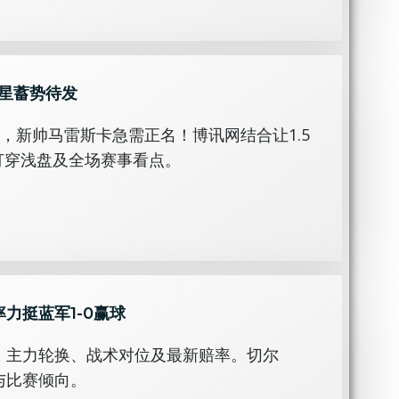
明星蓄势待发
，新帅马雷斯卡急需正名！博讯网结合让1.5
打穿浅盘及全场赛事看点。
力挺蓝军1-0赢球
、主力轮换、战术对位及最新赔率。切尔
测与比赛倾向。