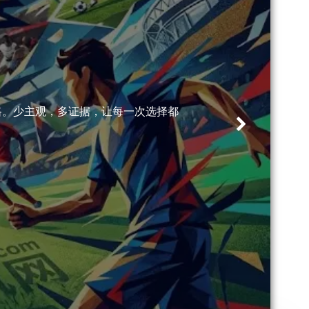
路。少主观，多证据，让每一次选择都