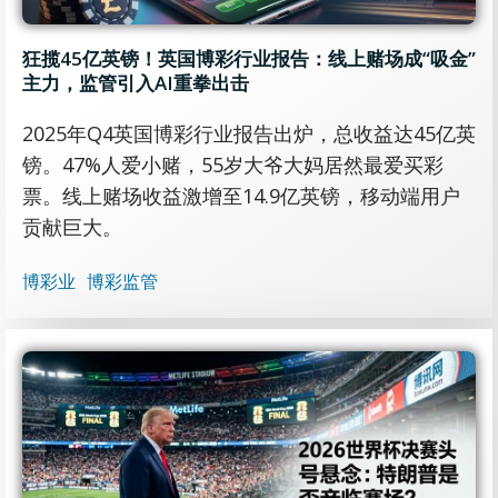
狂揽45亿英镑！英国博彩行业报告：线上赌场成“吸金”
主力，监管引入AI重拳出击
2025年Q4英国博彩行业报告出炉，总收益达45亿英
镑。47%人爱小赌，55岁大爷大妈居然最爱买彩
票。线上赌场收益激增至14.9亿英镑，移动端用户
贡献巨大。
博彩业
博彩监管