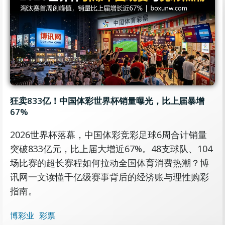
狂卖833亿！中国体彩世界杯销量曝光，比上届暴增
67%
2026世界杯落幕，中国体彩竞彩足球6周合计销量
突破833亿元，比上届大增近67%。48支球队、104
场比赛的超长赛程如何拉动全国体育消费热潮？博
讯网一文读懂千亿级赛事背后的经济账与理性购彩
指南。
博彩业
彩票