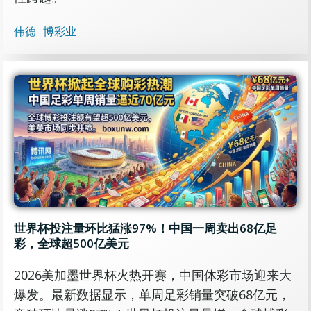
伟德
博彩业
世界杯投注量环比猛涨97%！中国一周卖出68亿足
彩，全球超500亿美元
2026美加墨世界杯火热开赛，中国体彩市场迎来大
爆发。最新数据显示，单周足彩销量突破68亿元，