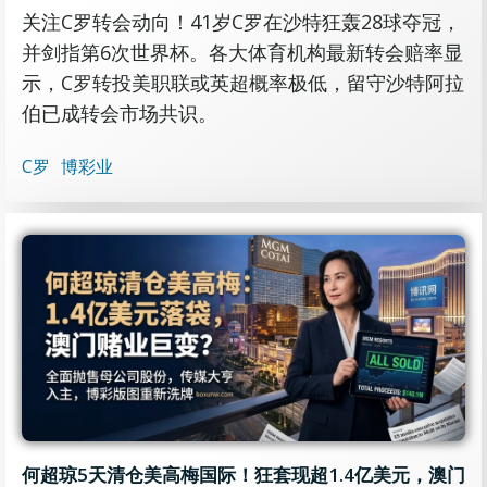
关注C罗转会动向！41岁C罗在沙特狂轰28球夺冠，
并剑指第6次世界杯。各大体育机构最新转会赔率显
示，C罗转投美职联或英超概率极低，留守沙特阿拉
伯已成转会市场共识。
C罗
博彩业
何超琼5天清仓美高梅国际！狂套现超1.4亿美元，澳门