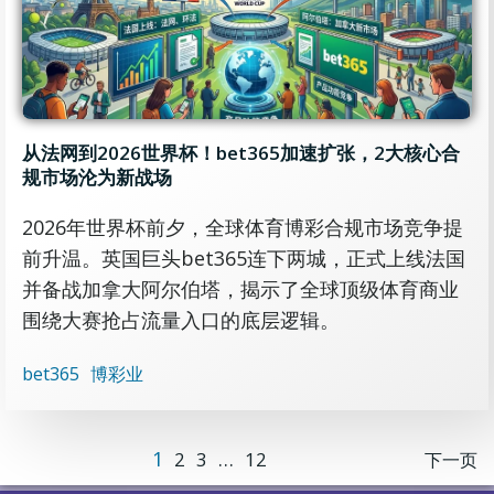
从法网到2026世界杯！bet365加速扩张，2大核心合
规市场沦为新战场
2026年世界杯前夕，全球体育博彩合规市场竞争提
前升温。英国巨头bet365连下两城，正式上线法国
并备战加拿大阿尔伯塔，揭示了全球顶级体育商业
围绕大赛抢占流量入口的底层逻辑。
bet365
博彩业
Posts
Posts
Page
Page
Page
Page
1
…
2
3
12
下一页
navigation
naviga