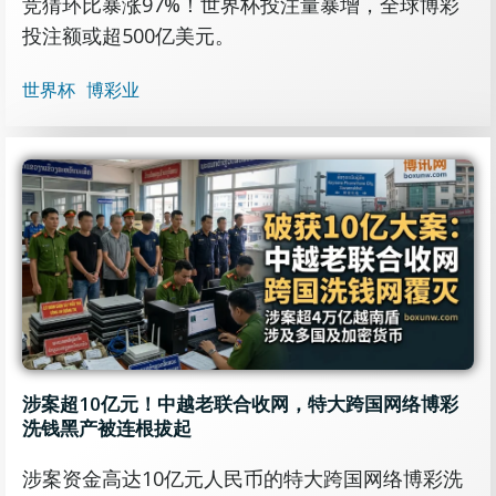
竞猜环比暴涨97%！世界杯投注量暴增，全球博彩
投注额或超500亿美元。
世界杯
博彩业
涉案超10亿元！中越老联合收网，特大跨国网络博彩
洗钱黑产被连根拔起
涉案资金高达10亿元人民币的特大跨国网络博彩洗