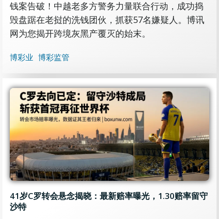
钱案告破！中越老多方警务力量联合行动，成功捣
毁盘踞在老挝的洗钱团伙，抓获57名嫌疑人。博讯
网为您揭开跨境灰黑产覆灭的始末。
博彩业
博彩监管
41岁C罗转会悬念揭晓：最新赔率曝光，1.30赔率留守
沙特