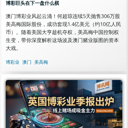
博彩巨头在下一盘什么棋
澳门博彩业风起云涌！何超琼连续5天抛售306万股
美高梅国际股份，成功套现1.4亿美元（约10亿人民
币）。随着美国大亨趁机夺权，美高梅中国控制权
生变，带你深度解析这场波及澳门赌业版图的资本
大戏。
博彩业
澳门
美高梅