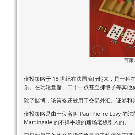
百家
倍投策略于 18 世纪在法国流行起来，是一
乐。在玩轮盘赌、二十一点甚至掷骰子等其他
除了赌博，该策略还被用于交易外汇、证券和
倍投策略是由一位名叫 Paul Pierre Lev
Martingale 的不择手段的赌场老板引入的。