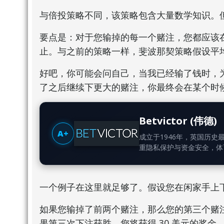
与倍投策略不同，该策略包含大量数学知识。
要点是：对于您输掉的每一个赌注，您都应该
止。与之前的策略一样，斐波那契策略假设平
好吧，你可能会问自己，当我已经输了钱时，
了之后继续下更大的赌注，你最终会在某个时
Betvictor (伟德)
A+
成立于1946年，英国历
重隐私保护与资金安全，体
一个例子在这里就足够了。假设您在闲家手上下注
如果您输掉了前两个赌注，那么您的第三个赌注应该是
果第三次下注获胜，您将获得 30 美元的奖