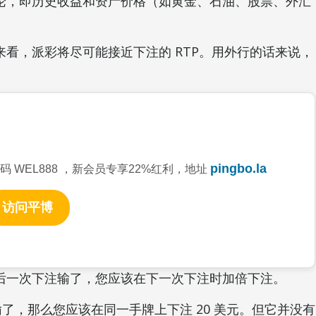
论，即历史收益和资产价格（如黄金、石油、股票、外汇
看，派彩将尽可能接近下注的 RTP。用外行的话来说，
pingbo.la
WEL888 ，新会员专享22%红利，地址
访问平博
后一次下注输了，您应该在下一次下注时加倍下注。
输了，那么您应该在同一手牌上下注 20 美元。但它并没有