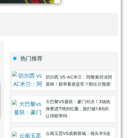
热门推荐
切尔西 VS AC米兰：阿隆索对决阿
莫林！赔率看衰蓝军？附比分预测
大巴黎VS曼联：豪门对决！3场热
身赛进7球的红魔，能打破1.85的
让球赔率吗
云南玉昆VS成都蓉城：领头羊5连