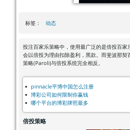
标签：
动态
投注百家乐策略中，使用最广泛的是倍投百家
会以倍投为理由扣除盈利，黑款。而斐波那契
策略(Paroli)与倍投系统完全相反。
pinnacle平博中国怎么注册
博彩公司如何限制你赢钱
哪个平台的博彩牌照最多
倍投策略