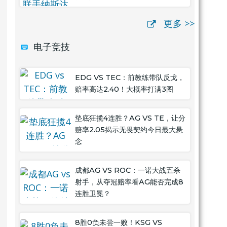
更多 >>
电子竞技
EDG VS TEC：前教练带队反戈，
赔率高达2.40！大概率打满3图
垫底狂揽4连胜？AG VS TE，让分
赔率2.05揭示无畏契约今日最大悬
念
成都AG VS ROC：一诺大战五杀
射手，从夺冠赔率看AG能否完成8
连胜卫冕？
8胜0负未尝一败！KSG VS