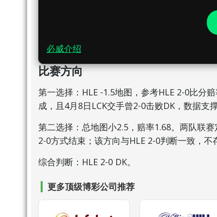
必威介绍
比赛方向
第一选择：HLE -1.5地图，参考HLE 2-0比
成，且4月8日LCK交手曾2-0击败DK，数据支
第二选择：总地图小2.5，赔率1.68。两队
2-0方式结束；该方向与HLE 2-0判断一致，
综合判断：HLE 2-0 DK。
更多顶级博彩公司推荐