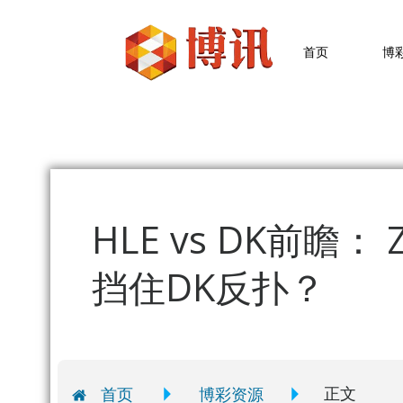
Skip
to
首页
博
content
HLE vs DK前瞻：
挡住DK反扑？
正文
首页
博彩资源