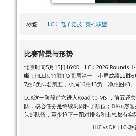
标签：
LCK
电子竞技
英雄联盟
比赛背景与形势
北京时间5月15日16:00，LCK 2026 Rou
晰：HLE以11胜1负高居第一，小局成绩22胜
7胜6负排名第五，小局16胜13负，净胜图+3。
LCK这一阶段前六进入Road to MSI，前五还
队，核心任务是继续巩固种子顺位；DK虽然暂
头部队伍，至少抢下一图对排名和士气都有实
HLE vs DK | L