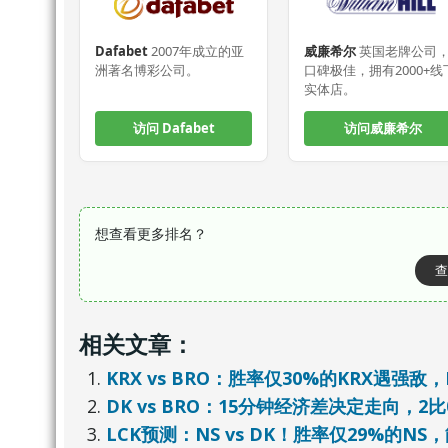
Dafabet
2007年成立的亚
威廉希尔
英国老牌公司
洲著名博彩公司。
口碑极佳，拥有2000+线
实体店。
访问 Dafabet
访问威廉希尔
想查看更多排名？
相关文章：
KRX vs BRO：胜率仅30%的KRX遇强敌
DK vs BRO：15分钟经济差决定走向，
LCK预测：NS vs DK！胜率仅29%的N