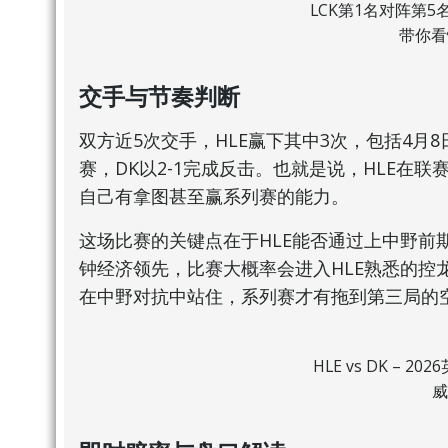
LCK第1名对阵第5名
带你看
交手与节奏判断
双方近5次交手，HLE赢下其中3次，包括4月8日L
赛，DK以2-1完成反击。也就是说，HLE在
自己有拿图甚至赢系列赛的能力。
这场比赛的关键点在于HLE能否通过上中野前期
钟经济领先，比赛大概率会进入HLE熟悉的控龙、
在中野对抗中站住，系列赛才有拖到第三局的
HLE vs DK – 
威