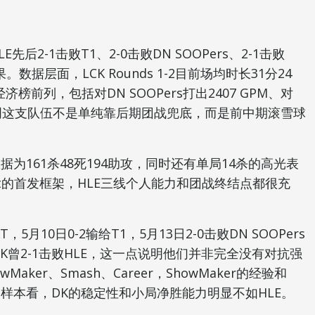
后2-1击败T1、2-0击败DN SOOPers、2-1击败
数据层面，LCK Rounds 1-2目前场均时长31分24
榜前列，包括对DN SOOPers打出2407 GPM、对
GPM，说明这支队伍不是单纯靠后期团战兜底，而是前中期滚雪球
数据为161杀48死194助攻，同时还有单局14杀的高光表
elight的首发框架，HLE三线个人能力和团战终结点都很充
月10日0-2输给T1，5月13日2-0击败DN SOOPers
K曾2-1击败HLE，这一点说明他们并非完全没有对抗强
Maker、Smash、Career，ShowMaker的经验和
期样本看，DK的稳定性和小局净胜能力明显不如HLE。