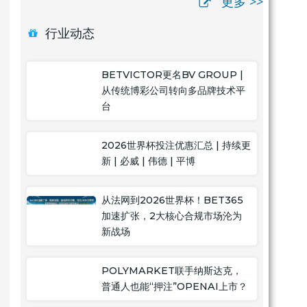
更多 >>
行业动态
BETVICTOR更名BV GROUP |
从传统博彩公司转向多品牌技术平
台
2026世界杯投注优惠汇总 | 持续更
新 | 必威 | 伟德 | 平博
从法网到2026世界杯！BET365
加速扩张，2大核心合规市场沦为
新战场
POLYMARKET联手纳斯达克，
普通人也能“押注”OPENAI上市？