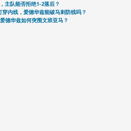
，主队能否拒绝1-2落后？
亚马打穿内线，爱德华兹能破马刺防线吗？
分！爱德华兹如何突围文班亚马？