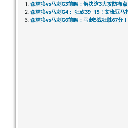
森林狼vs马刺G3前瞻：解决这3大攻防痛点
森林狼vs马刺G4： 狂砍39+15！文班
森林狼vs马刺G6前瞻：马刺5战狂胜67