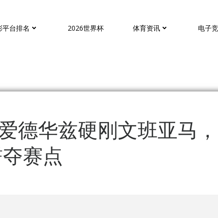
彩平台排名
2026世界杯
体育资讯
电子
：爱德华兹硬刚文班亚马
誓夺赛点