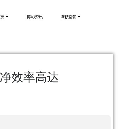
竞技
博彩资讯
博彩监管
，净效率高达