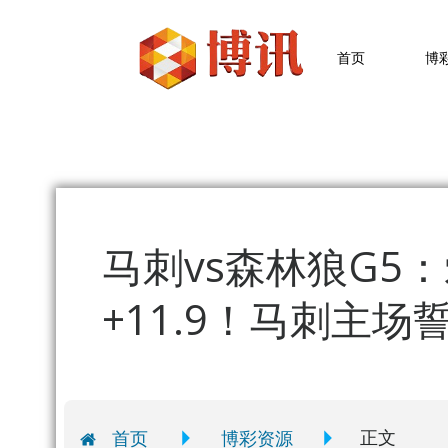
Skip
to
首页
博
content
马刺vs森林狼G5
+11.9！马刺主场
正文
首页
博彩资源