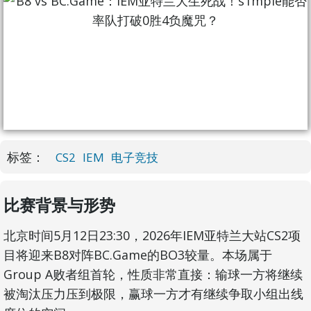
标签：
CS2
IEM
电子竞技
比赛背景与形势
北京时间5月12日23:30，2026年IEM亚特兰大站CS2项
目将迎来B8对阵BC.Game的BO3较量。本场属于
Group A败者组首轮，性质非常直接：输球一方将继续
被淘汰压力压到极限，赢球一方才有继续争取小组出线