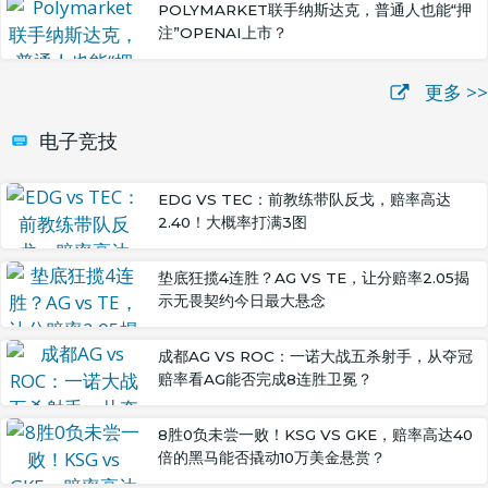
POLYMARKET联手纳斯达克，普通人也能“押
注”OPENAI上市？
更多 >>
电子竞技
EDG VS TEC：前教练带队反戈，赔率高达
2.40！大概率打满3图
垫底狂揽4连胜？AG VS TE，让分赔率2.05揭
示无畏契约今日最大悬念
成都AG VS ROC：一诺大战五杀射手，从夺冠
赔率看AG能否完成8连胜卫冕？
8胜0负未尝一败！KSG VS GKE，赔率高达40
倍的黑马能否撬动10万美金悬赏？