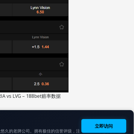
A vs LVG – 188bet赔率数据
立即访问
史最悠久的老牌公司。拥有极佳的信誉评级，注