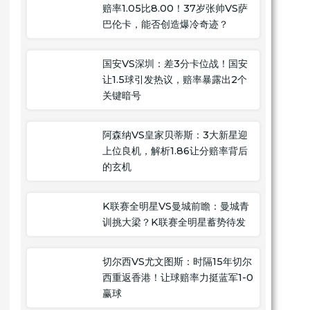
赔率1.05比8.00！37岁张帅VS萨
巴伦卡，能否创造爆冷奇迹？
国安VS深圳：差3分卡位战！国安
让1.5球引发热议，赔率暴露出2个
关键暗号
阿森纳VS皇家贝蒂斯：3大新星迎
上位良机，解析1.86让分赔率背后
的玄机
K联赛全明星VS曼城前瞻：曼城青
训挑大梁？K联赛全明星蓄势待发
切尔西VS尤文图斯：时隔15年切尔
西重返香港！让球赔率力挺蓝军1-0
赢球