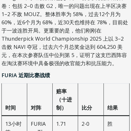
卷：包括 2–0 击败 G2，唯一的问题出现在上半区决赛
1–2 不敌 MOUZ。整体胜率为 58%，过去12个月为
60%，近6个月为 68%，近30天也维持在 78%，目前处
于一波连胜开局。更重要的是，他们刚刚在
Thunderpick World Championship 2025 上以 3–2
击败 NAVI 夺冠，过去六个月总奖金达到 604,250 美
元，在本次参赛队伍中位列第 5，证明了这支巴西阵容
在淘汰赛环境中具备极强的收官能力和抗压能力。
FURIA 近期比赛战绩
赔率
（十进
时间
对阵
制）
比分
结果
13小时
FURIA
1.71
2-0
胜