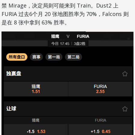
禁 Mirage，决定局则可能来到 Train。Dust2 上
FURIA 过去6个月 20 张地图胜率为 70%，Falcons 则
是在 8 张中拿到 63% 胜率。