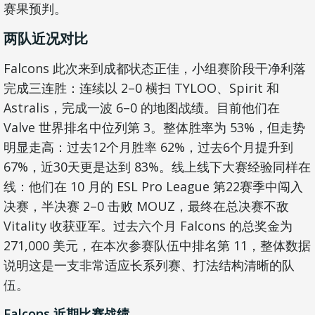
赛果预判。
两队近况对比
Falcons 此次来到成都状态正佳，小组赛阶段干净利落
完成三连胜：连续以 2–0 横扫 TYLOO、Spirit 和
Astralis，完成一波 6–0 的地图战绩。目前他们在
Valve 世界排名中位列第 3。整体胜率为 53%，但走势
明显走高：过去12个月胜率 62%，过去6个月提升到
67%，近30天更是达到 83%。线上线下大赛经验同样在
线：他们在 10 月的 ESL Pro League 第22赛季中闯入
决赛，半决赛 2–0 击败 MOUZ，最终在总决赛不敌
Vitality 收获亚军。过去六个月 Falcons 的总奖金为
271,000 美元，在本次参赛队伍中排名第 11，整体数据
说明这是一支非常适应长系列赛、打法结构清晰的队
伍。
Falcons 近期比赛战绩