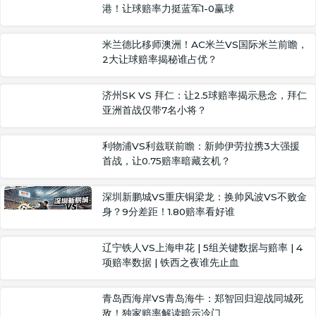
港！让球赔率力挺蓝军1-0赢球
米兰德比移师澳洲！AC米兰VS国际米兰前瞻，
2大让球赔率揭秘谁占优？
济州SK VS 拜仁：让2.5球赔率揭示悬念，拜仁
亚洲首战仅带7名小将？
利物浦VS利兹联前瞻：新帅伊劳拉携3大强援
首战，让0.75赔率暗藏玄机？
深圳新鹏城VS重庆铜梁龙：换帅风波VS不败金
身？9分差距！1.80赔率看好谁
辽宁铁人VS上海申花 | 5组关键数据与赔率 | 4
项赔率数据 | 铁西之夜谁先止血
青岛西海岸VS青岛海牛：郑智回归迎战同城死
敌！独家赔率解读暗示冷门