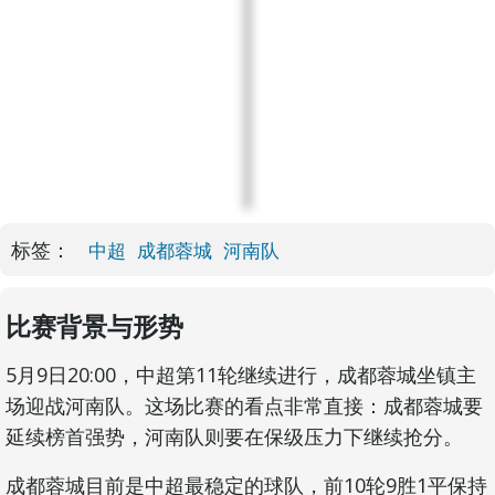
标签：
中超
成都蓉城
河南队
比赛背景与形势
5月9日20:00，中超第11轮继续进行，成都蓉城坐镇主
场迎战河南队。这场比赛的看点非常直接：成都蓉城要
延续榜首强势，河南队则要在保级压力下继续抢分。
成都蓉城目前是中超最稳定的球队，前10轮9胜1平保持