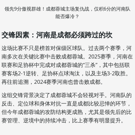
领先9分傲视群雄！成都蓉城主场复仇战，仅积6分的河南队
能否爆冷？
交锋因素：河南是成都必须跨过的坎
这场比赛不只是榜首对保级区球队。过去两个赛季，河
南多次在关键比赛中击败成都蓉城。2025赛季，河南在
联赛和足协杯中完成对成都蓉城的“三杀”，其中包括联
赛客场2-1逆转、足协杯点球淘汰，以及主场3-2取胜。
再往前追溯，2024赛季河南也曾击败成都。
这组交锋背景决定了成都蓉城不会轻视对手。河南队的
反击、定位球和身体对抗一直是成都比较忌惮的环节，
但今年成都蓉城的攻防结构更成熟，尤其是领先后的比
赛管理、逆境中的持续冲击，比上赛季有明显提升。