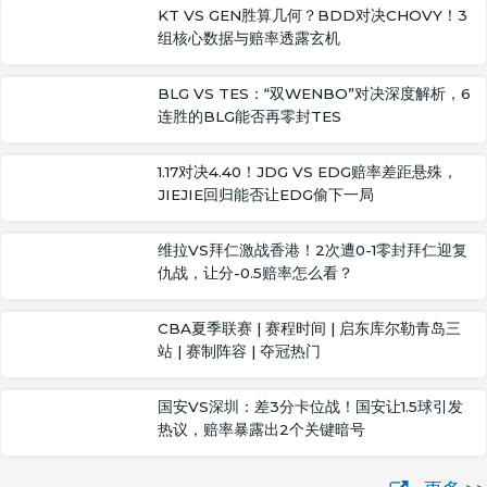
KT VS GEN胜算几何？BDD对决CHOVY！3
组核心数据与赔率透露玄机
BLG VS TES：“双WENBO”对决深度解析，6
连胜的BLG能否再零封TES
1.17对决4.40！JDG VS EDG赔率差距悬殊，
JIEJIE回归能否让EDG偷下一局
维拉VS拜仁激战香港！2次遭0-1零封拜仁迎复
仇战，让分-0.5赔率怎么看？
CBA夏季联赛 | 赛程时间 | 启东库尔勒青岛三
站 | 赛制阵容 | 夺冠热门
国安VS深圳：差3分卡位战！国安让1.5球引发
热议，赔率暴露出2个关键暗号