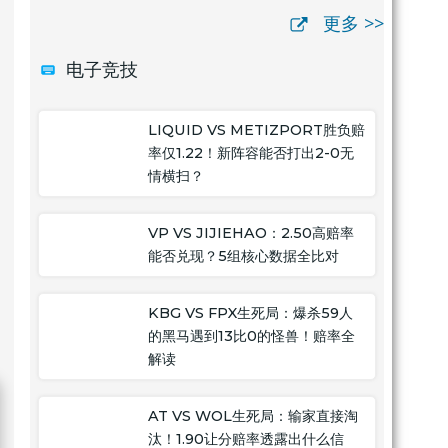
更多 >>
电子竞技
LIQUID VS METIZPORT胜负赔
率仅1.22！新阵容能否打出2-0无
情横扫？
VP VS JIJIEHAO：2.50高赔率
能否兑现？5组核心数据全比对
KBG VS FPX生死局：爆杀59人
的黑马遇到13比0的怪兽！赔率全
解读
AT VS WOL生死局：输家直接淘
汰！1.90让分赔率透露出什么信