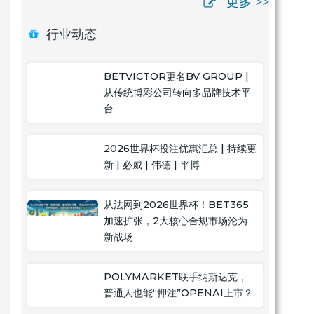
更多 >>
行业动态
BETVICTOR更名BV GROUP |
从传统博彩公司转向多品牌技术平
台
2026世界杯投注优惠汇总 | 持续更
新 | 必威 | 伟德 | 平博
从法网到2026世界杯！BET365
加速扩张，2大核心合规市场沦为
新战场
POLYMARKET联手纳斯达克，
普通人也能“押注”OPENAI上市？