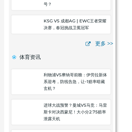
号？
KSG VS 成都AG | EWC王者荣耀
决赛，春冠挑战卫冕冠军
更多 >>
体育资讯
利物浦VS摩纳哥前瞻：伊劳拉新体
系迎考，防线告急，让-1赔率暗藏
玄机？
进球大战预警？曼城VS马竞：马雷
斯卡对决西蒙尼！大小分2.75赔率
泄露天机