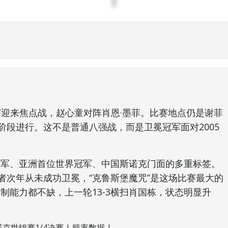
4决赛迎来焦点战，赵心童对阵肖恩·墨菲。比赛地点仍是谢菲
阶段进行。这不是普通八强战，而是卫冕冠军面对2005
冠军、亚洲首位世界冠军、中国斯诺克门面的多重标签。
冠者次年从未成功卫冕，“克鲁斯堡魔咒”是这场比赛最大的
制能力都不缺，上一轮13-3横扫肖国栋，状态明显升
诺克世锦赛1/4决赛 | 赔率数据 |