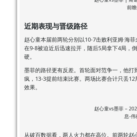
前瞻
近期表现与晋级路径
赵心童本届前两轮分别以10-7击败利亚姆·海
在9-8被迫近后迅速拉开，随后5局拿下4局，
硬。
墨菲的路径更有反差。首轮面对范争一，他打到
疯，13-3提前结束比赛。两场比赛合计只丢
效果。
赵心童vs墨菲 – 2
息-伟德
从破百数据看，两人火力都在高位。前两轮赵心