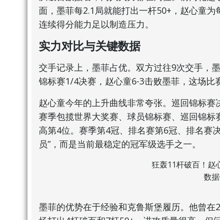
面，墨菲每2.1局就能打出一杆50+，赵心童
连续得分能力足以制造压力。
实力对比与关键数据
交手记录上，墨菲占优。双方过往9次交手，墨
锦标赛1/4决赛，赵心童6-3击败墨菲，这场
赵心童今年的上升曲线非常夸张。巡回锦标赛决
赛季包揽世界大奖赛、球员锦标赛、巡回锦标赛
高第4位。赛季第4冠、排名赛第6冠、排名赛决
员”，而是当前最稳定的冠军级选手之一。
狂轰11杆破百！赵
数据
墨菲的优势在于经验和克鲁斯堡履历。他曾在20