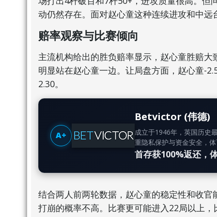
场打出4杆破百和7杆50+，进攻质量很高。
动仍然存在。面对赵心童这种连续进攻和中远
赔率观察与比赛倾向
主流机构给出的胜负赔率显示，赵心童胜赔大致在1.
明显站在赵心童一边。让局盘方面，赵心童-2.5为1.8
2.30。
Betvictor (伟德)
成立于1946年，英国历
A+
重隐私保护与资金安全，体
首存获100%返还，
结合两人前两轮数据，赵心童的稳定性和收官能
打崩的概率不高。比赛更可能进入22局以上，比分