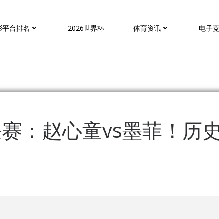
彩平台排名
2026世界杯
体育资讯
电子
决赛：赵心童vs墨菲！历