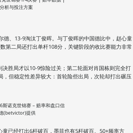
分析与投注方案
菲尔德、13-9淘汰丁俊晖。与丁俊晖的中国德比中，赵心童
倒数第二局还打出单杆108分，关键阶段的收比赛能力非常
决胜局才以10-9惊险过关；第二轮面对肖国栋则完全打
12局，但稳定性差异较大：首轮险些出局，次轮却打出碾压
026斯诺克世锦赛 – 赔率和盘口信
(betvictor)提供
童已经打出6杆破百，墨菲也有5杆破百。50+频率方