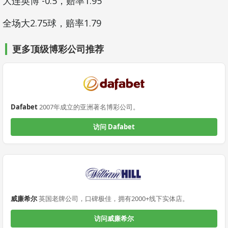
大连英博 -0.5，赔率1.95
全场大2.75球，赔率1.79
更多顶级博彩公司推荐
Dafabet
2007年成立的亚洲著名博彩公司。
访问 Dafabet
威廉希尔
英国老牌公司，口碑极佳，拥有2000+线下实体店。
访问威廉希尔