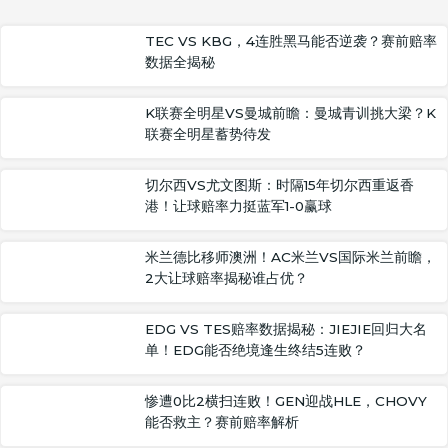
TEC VS KBG，4连胜黑马能否逆袭？赛前赔率
数据全揭秘
K联赛全明星VS曼城前瞻：曼城青训挑大梁？K
联赛全明星蓄势待发
切尔西VS尤文图斯：时隔15年切尔西重返香
港！让球赔率力挺蓝军1-0赢球
米兰德比移师澳洲！AC米兰VS国际米兰前瞻，
2大让球赔率揭秘谁占优？
EDG VS TES赔率数据揭秘：JIEJIE回归大名
单！EDG能否绝境逢生终结5连败？
惨遭0比2横扫连败！GEN迎战HLE，CHOVY
能否救主？赛前赔率解析