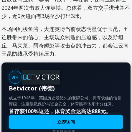
2024年两次击败大连英博。总体看，双方交手进球并不
少，近6次碰面有3场至少打出3球。
本场回到梭鱼湾，大连英博当前状态明显优于玉昆。五
连胜带来的信心、主场观众制造的压迫感，以及斯坦
丘、马莱莱、阿奇姆彭等攻击点的冲击力，都会让云南
玉昆防线承受持续压力。
A+
Betvictor (伟德)
成立于1946年，英国历史最悠久的老牌公司。拥有极佳的信誉
评级，注重隐私保护与资金安全，体育赔率体系十分优秀。
首存获100%返还，体育奖金达高达888元。
立即访问
查看详细评测 →