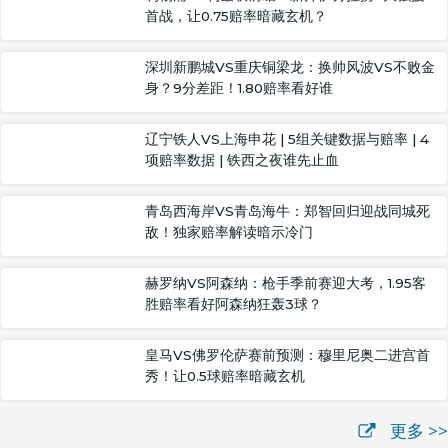
首战，让0.75赔率暗藏玄机？
深圳新鹏城VS重庆铜梁龙：换帅风波VS不败金
身？9分差距！1.80赔率看好谁
辽宁铁人VS上海申花 | 5组关键数据与赔率 | 4
项赔率数据 | 铁西之夜谁先止血
青岛西海岸VS青岛海牛：郑智回归迎战同城死
敌！独家赔率解读暗示冷门
赫罗纳VS阿森纳：枪手季前赛迎大考，1.95客
胜赔率看好阿森纳狂轰3球？
皇马VS佛罗伦萨赛前预测：穆里尼奥二进宫首
秀！让0.5球赔率暗藏玄机
更多 >>