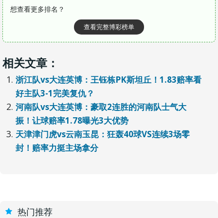
想查看更多排名？
查看完整博彩榜单
相关文章：
浙江队vs大连英博：王钰栋PK斯坦丘！1.83赔率看
好主队3-1完美复仇？
河南队vs大连英博：豪取2连胜的河南队士气大
振！让球赔率1.78曝光3大优势
天津津门虎vs云南玉昆：狂轰40球VS连续3场零
封！赔率力挺主场拿分
热门推荐