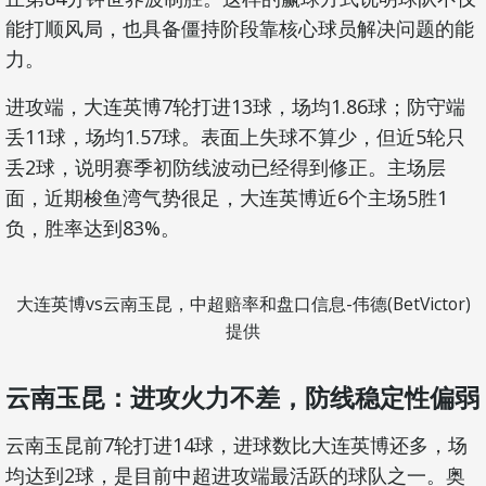
能打顺风局，也具备僵持阶段靠核心球员解决问题的能
力。
进攻端，大连英博7轮打进13球，场均1.86球；防守端
丢11球，场均1.57球。表面上失球不算少，但近5轮只
丢2球，说明赛季初防线波动已经得到修正。主场层
面，近期梭鱼湾气势很足，大连英博近6个主场5胜1
负，胜率达到83%。
大连英博vs云南玉昆，中超赔率和盘口信息-伟德(BetVictor)
提供
云南玉昆：进攻火力不差，防线稳定性偏弱
云南玉昆前7轮打进14球，进球数比大连英博还多，场
均达到2球，是目前中超进攻端最活跃的球队之一。奥