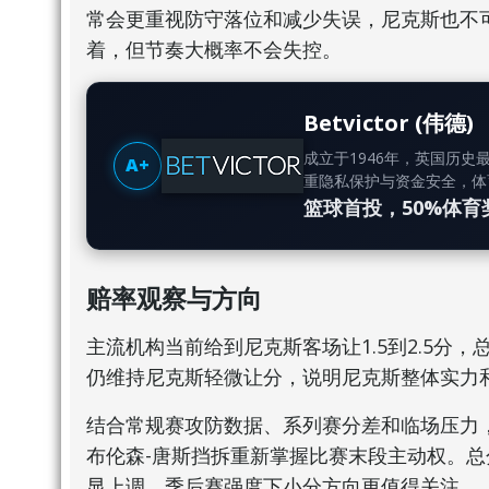
常会更重视防守落位和减少失误，尼克斯也不
着，但节奏大概率不会失控。
Betvictor (伟德)
成立于1946年，英国历
A+
重隐私保护与资金安全，体
篮球首投，50%体育
赔率观察与方向
主流机构当前给到尼克斯客场让1.5到2.5分，
仍维持尼克斯轻微让分，说明尼克斯整体实力
结合常规赛攻防数据、系列赛分差和临场压力
布伦森-唐斯挡拆重新掌握比赛末段主动权。总
显上调，季后赛强度下小分方向更值得关注。