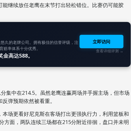
可能继续放任老鹰在末节打出轻松错位。比赛仍可能胶
立即访问
史最悠久的老牌公司。拥有极佳的信誉评级，注
育赔率体系十分优秀。
查看详细评测 →
奖金高达588。
总分集中在214.5。虽然老鹰连赢两场并手握主场，但市场
和反弹预期依然被看重。
，本场更看好尼克斯在客场打出更强执行力，利用篮板和
分方面，两队连续三场都在215分附近徘徊，盘口并未明