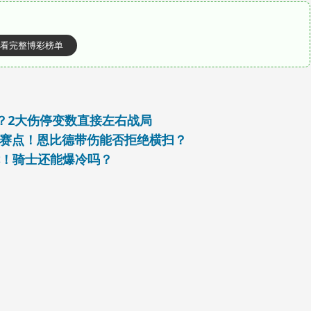
查看完整博彩榜单
破局？2大伤停变数直接左右战局
手握赛点！恩比德带伤能否拒绝横扫？
七！骑士还能爆冷吗？