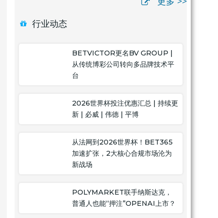
更多 >>
行业动态
BETVICTOR更名BV GROUP |
从传统博彩公司转向多品牌技术平
台
2026世界杯投注优惠汇总 | 持续更
新 | 必威 | 伟德 | 平博
从法网到2026世界杯！BET365
加速扩张，2大核心合规市场沦为
新战场
POLYMARKET联手纳斯达克，
普通人也能“押注”OPENAI上市？