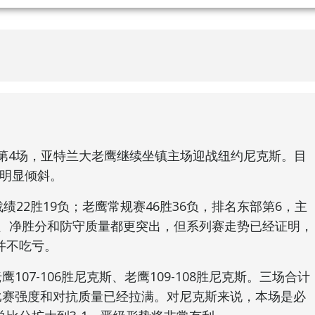
部首轮第4场，亚特兰大老鹰继续坐镇主场迎战纽约尼克斯。目
生明显倾斜。
绩22胜19负；老鹰常规赛46胜36负，排名东部第6，主
率、净胜分和防守质量都更突出，但系列赛走势已经证明，
并不吃亏。
107-106胜尼克斯、老鹰109-108胜尼克斯。三场合计
比赛强度和对抗质量已经拉满。对尼克斯来说，本场是必