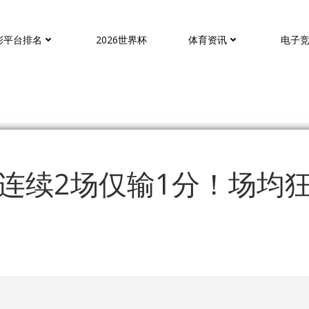
彩平台排名
2026世界杯
体育资讯
电子
，连续2场仅输1分！场均狂