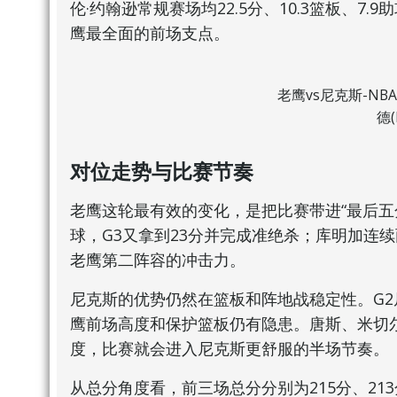
伦·约翰逊常规赛场均22.5分、10.3篮板、7.9
鹰最全面的前场支点。
老鹰vs尼克斯-N
德(
对位走势与比赛节奏
老鹰这轮最有效的变化，是把比赛带进“最后五
球，G3又拿到23分并完成准绝杀；库明加连续
老鹰第二阵容的冲击力。
尼克斯的优势仍然在篮板和阵地战稳定性。G2
鹰前场高度和保护篮板仍有隐患。唐斯、米切
度，比赛就会进入尼克斯更舒服的半场节奏。
从总分角度看，前三场总分分别为215分、213