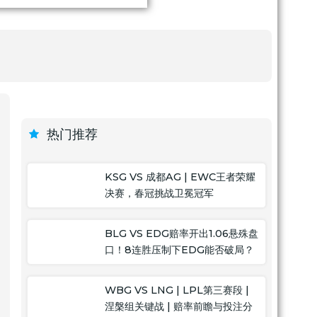
热门推荐
KSG VS 成都AG | EWC王者荣耀
决赛，春冠挑战卫冕冠军
BLG VS EDG赔率开出1.06悬殊盘
口！8连胜压制下EDG能否破局？
WBG VS LNG | LPL第三赛段 |
涅槃组关键战 | 赔率前瞻与投注分