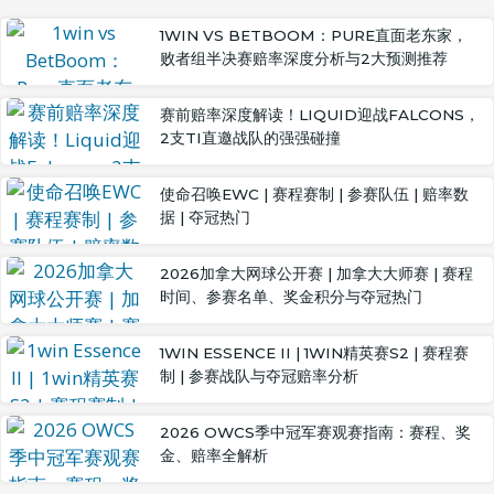
1WIN VS BETBOOM：PURE直面老东家，
败者组半决赛赔率深度分析与2大预测推荐
赛前赔率深度解读！LIQUID迎战FALCONS，
2支TI直邀战队的强强碰撞
使命召唤EWC | 赛程赛制 | 参赛队伍 | 赔率数
据 | 夺冠热门
2026加拿大网球公开赛 | 加拿大大师赛 | 赛程
时间、参赛名单、奖金积分与夺冠热门
1WIN ESSENCE II | 1WIN精英赛S2 | 赛程赛
制 | 参赛战队与夺冠赔率分析
2026 OWCS季中冠军赛观赛指南：赛程、奖
金、赔率全解析