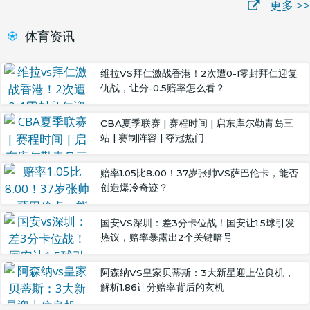
更多 >>
体育资讯
维拉VS拜仁激战香港！2次遭0-1零封拜仁迎复
仇战，让分-0.5赔率怎么看？
CBA夏季联赛 | 赛程时间 | 启东库尔勒青岛三
站 | 赛制阵容 | 夺冠热门
赔率1.05比8.00！37岁张帅VS萨巴伦卡，能否
创造爆冷奇迹？
国安VS深圳：差3分卡位战！国安让1.5球引发
热议，赔率暴露出2个关键暗号
阿森纳VS皇家贝蒂斯：3大新星迎上位良机，
解析1.86让分赔率背后的玄机