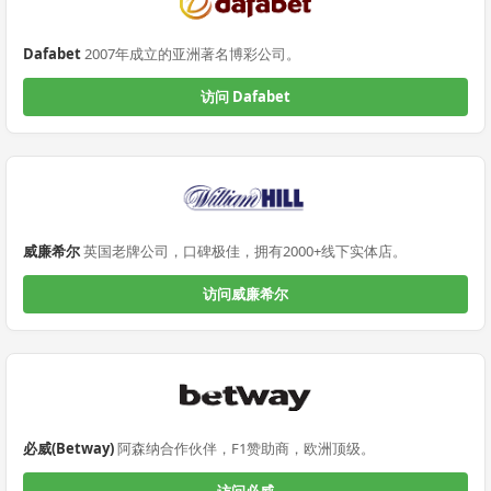
Dafabet
2007年成立的亚洲著名博彩公司。
访问 Dafabet
威廉希尔
英国老牌公司，口碑极佳，拥有2000+线下实体店。
访问威廉希尔
必威(Betway)
阿森纳合作伙伴，F1赞助商，欧洲顶级。