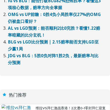
IG vs BLG：能否打破BLG82%恐怖胜率？看懂这3
项核心数据，赔率方向全掌握
OMG vs UP前瞻：0胜4负小局胜率仅27%的OMG
仍被盘口看好？
AL vs LGD预测：能否顺利2比0完胜？看懂1.22赔
率暗藏的比分玄机！
BLG vs LGD比分预测 | 2.15赔率能否支持LGD至
少赢1局
JDG vs BLG：5胜0负对阵1胜2负，最新赔率与比
分预测
热门推荐
维拉VS拜仁激战香港！2次遭0-1零封拜仁迎复