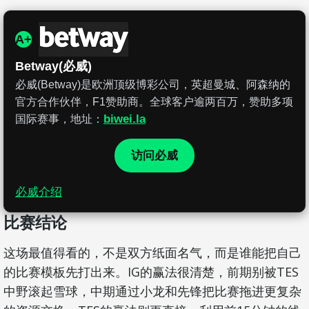
A+
Betway(必威)
必威(Betway)是欧洲顶级博彩公司，英超曼城、阿森纳的
官方合作伙伴，F1赞助商。全球客户逾两百万，赞助多项
biwei.la
国际赛事，地址：
访问必威
必威介绍
比赛结论
这场最值得看的，不是双方纸面名气，而是谁能把自己
的比赛模板先打出来。IG的赢法很清楚，前期别被TES
中野滚起雪球，中期通过小龙和先锋把比赛拖进更复杂