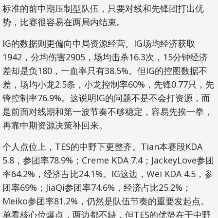
标准的前中期压制型队伍，只要对线和先锋团打出优
势，比赛很容易在两局内结束。
IG的数据则更偏向中局资源经营。IG场均经济获取
1942，分均伤害2905，场均击杀16.3次，15分钟经济
差却是负180，一血率只有38.5%。但IG的控图数据不
差，场均小龙2.5条，小龙控制率60%，先锋0.77只，先
锋控制率76.9%。这说明IG的问题不是不会打资源，而
是前面对线期和第一波节奏不够稳定，容易先挨一拳，
再靠中期资源决策补回来。
个人点位上，TES的中野下更整齐。Tian本赛段KDA
5.8，参团率78.9%；Creme KDA 7.4；JackeyLove参团
率64.2%，经济占比24.1%。IG这边，Wei KDA 4.5，参
团率69%；JiaQi参团率74.6%，经济占比25.2%；
Meiko参团率81.2%，仍然是队伍节奏的重要发起点。
单看核心位爆点，两边都不缺，但TES的优势在于中野