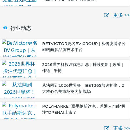
更多 >>
行业动态
BETVICTOR更名BV GROUP | 从传统博彩公
司转向多品牌技术平台
2026世界杯投注优惠汇总 | 持续更新 | 必威 |
伟德 | 平博
从法网到2026世界杯！BET365加速扩张，2
大核心合规市场沦为新战场
POLYMARKET联手纳斯达克，普通人也能“押
注”OPENAI上市？
更多 >>