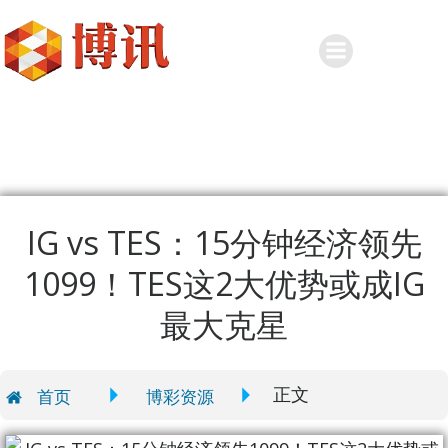
Skip
to
content
IG vs TES：15分钟经济领先
1099！TES这2大优势或成IG
最大克星
正文
首页
博彩资源