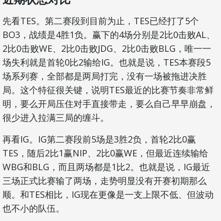
先看TES。第二赛段到目前为止，TES已经打了5个
BO3，战绩是4胜1负。赢下的4场分别是2比0击败AL、
2比0击败WE、2比0击败JDG、2比0击败BLG，唯一一
场失利就是首轮0比2输给IG。也就是说，TES本赛段5
场系列赛，全部都是两局打完，没有一场被拖进决胜
局。这个特征很关键，说明TES最近的比赛节奏非常鲜
明，要么开局压住对手直接带走，要么自己早早崩盘，
很少进入拉满三局的缠斗。
再看IG。IG第二赛段前5场是3胜2负，首轮2比0赢
TES，随后2比1赢NIP、2比0赢WE，但最近连续输给
WBG和BLG，而且两场都是1比2。也就是说，IG最近
三场正式比赛输了两场，走势明显没有开赛初期那么
顺。和TES相比，IG现在更像是一支上限不低、但波动
也不小的队伍。