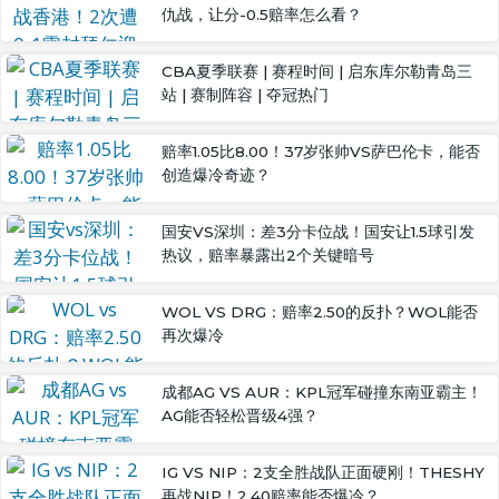
仇战，让分-0.5赔率怎么看？
CBA夏季联赛 | 赛程时间 | 启东库尔勒青岛三
站 | 赛制阵容 | 夺冠热门
赔率1.05比8.00！37岁张帅VS萨巴伦卡，能否
创造爆冷奇迹？
国安VS深圳：差3分卡位战！国安让1.5球引发
热议，赔率暴露出2个关键暗号
WOL VS DRG：赔率2.50的反扑？WOL能否
再次爆冷
成都AG VS AUR：KPL冠军碰撞东南亚霸主！
AG能否轻松晋级4强？
IG VS NIP：2支全胜战队正面硬刚！THESHY
再战NIP！2.40赔率能否爆冷？